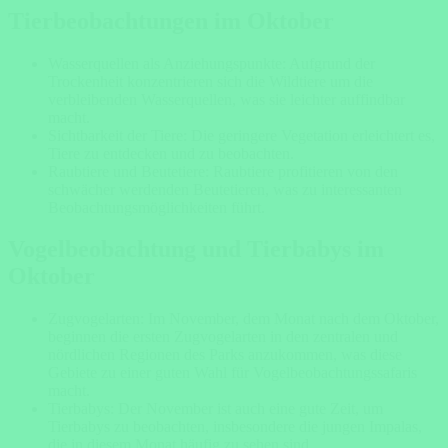
Tierbeobachtungen im Oktober
Wasserquellen als Anziehungspunkte: Aufgrund der
Trockenheit konzentrieren sich die Wildtiere um die
verbleibenden Wasserquellen, was sie leichter auffindbar
macht.
Sichtbarkeit der Tiere: Die geringere Vegetation erleichtert es,
Tiere zu entdecken und zu beobachten.
Raubtiere und Beutetiere: Raubtiere profitieren von den
schwächer werdenden Beutetieren, was zu interessanten
Beobachtungsmöglichkeiten führt.
Vogelbeobachtung und Tierbabys im
Oktober
Zugvogelarten: Im November, dem Monat nach dem Oktober,
beginnen die ersten Zugvogelarten in den zentralen und
nördlichen Regionen des Parks anzukommen, was diese
Gebiete zu einer guten Wahl für Vogelbeobachtungssafaris
macht.
Tierbabys: Der November ist auch eine gute Zeit, um
Tierbabys zu beobachten, insbesondere die jungen Impalas,
die in diesem Monat häufig zu sehen sind.