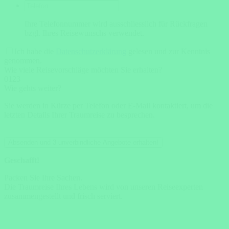
Ihre Telefonnummer wird ausschliesslich für Rückfragen
bzgl. Ihres Reisewunschs verwendet.
Ich habe die
Datenschutzerklärung
gelesen und zur Kenntnis
genommen.
Wie viele Reisevorschläge möchten Sie erhalten?
0
1
2
3
Wie gehts weiter?
Sie werden in Kürze per Telefon oder E-Mail kontaktiert, um die
letzten Details Ihrer Traumreise zu besprechen.
Absenden und 3 unverbindliche Angebote erhalten!
Geschafft!
Packen Sie Ihre Sachen.
Die Traumreise Ihres Lebens wird von unseren Reiseexperten
zusammengestellt und frisch serviert.