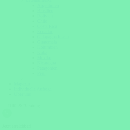
Lateinamerika
Argentinien
Brasilien
Bolivien
Chile
Costa Rica
Ecuador
Galapagos Inseln
Guatemala
Kolumbien
Kuba
Mexiko
Nicaragua
Patagonien
Peru
Magazin
Individuelle Anfrage
Über uns
Hilfe & Beratung
Jetzt erreichbar!