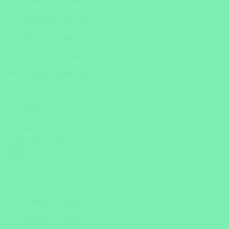
Insider Know-how
Persönliche Beratung
Bestpreis-Garantie
Versicherte Rundreisen
Wieviel Budget planen Sie ein?
Flug inklusive?
Ja
Nein
Abflughafen
Budget pro Person
4000 €
weiter
Insider Know-how
Persönliche Beratung
Bestpreis-Garantie