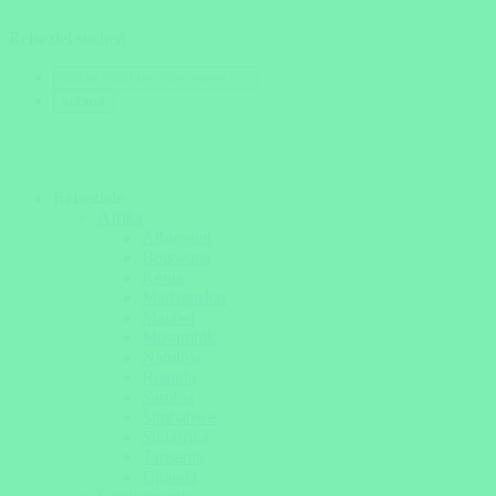
Reiseziel suchen
Reiseziele
Afrika
Äthiopien
Botswana
Kenia
Madagaskar
Malawi
Mosambik
Namibia
Ruanda
Sambia
Simbabwe
Südafrika
Tansania
Uganda