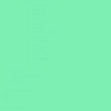
Lateinamerika
Argentinien
Brasilien
Bolivien
Chile
Costa Rica
Ecuador
Galapagos Inseln
Guatemala
Kolumbien
Kuba
Mexiko
Nicaragua
Patagonien
Peru
Magazin
Individuelle Anfrage
Über uns
Hilfe & Beratung
Jetzt erreichbar!