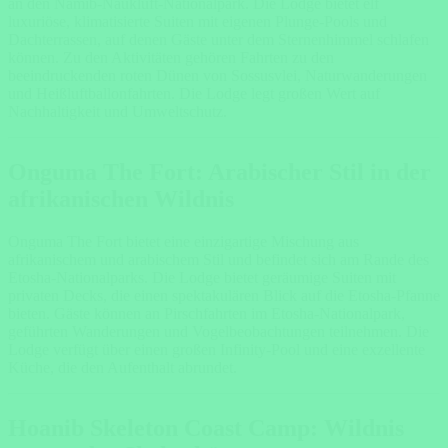
an den Namib-Naukluft-Nationalpark. Die Lodge bietet elf
luxuriöse, klimatisierte Suiten mit eigenen Plunge-Pools und
Dachterrassen, auf denen Gäste unter dem Sternenhimmel schlafen
können. Zu den Aktivitäten gehören Fahrten zu den
beeindruckenden roten Dünen von Sossusvlei, Naturwanderungen
und Heißluftballonfahrten. Die Lodge legt großen Wert auf
Nachhaltigkeit und Umweltschutz.
Onguma The Fort: Arabischer Stil in der
afrikanischen Wildnis
Onguma The Fort bietet eine einzigartige Mischung aus
afrikanischem und arabischem Stil und befindet sich am Rande des
Etosha-Nationalparks. Die Lodge bietet geräumige Suiten mit
privaten Decks, die einen spektakulären Blick auf die Etosha-Pfanne
bieten. Gäste können an Pirschfahrten im Etosha-Nationalpark,
geführten Wanderungen und Vogelbeobachtungen teilnehmen. Die
Lodge verfügt über einen großen Infinity-Pool und eine exzellente
Küche, die den Aufenthalt abrundet.
Hoanib Skeleton Coast Camp: Wildnis