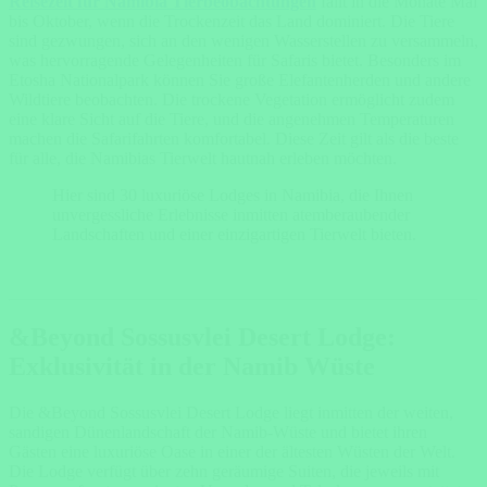
Reisezeit für Namibia Tierbeobachtungen
fällt in die Monate Mai
bis Oktober, wenn die Trockenzeit das Land dominiert. Die Tiere
sind gezwungen, sich an den wenigen Wasserstellen zu versammeln,
was hervorragende Gelegenheiten für Safaris bietet. Besonders im
Etosha Nationalpark können Sie große Elefantenherden und andere
Wildtiere beobachten. Die trockene Vegetation ermöglicht zudem
eine klare Sicht auf die Tiere, und die angenehmen Temperaturen
machen die Safarifahrten komfortabel. Diese Zeit gilt als die beste
für alle, die Namibias Tierwelt hautnah erleben möchten.
Hier sind 30 luxuriöse Lodges in Namibia, die Ihnen
unvergessliche Erlebnisse inmitten atemberaubender
Landschaften und einer einzigartigen Tierwelt bieten.
&Beyond Sossusvlei Desert Lodge:
Exklusivität in der Namib Wüste
Die &Beyond Sossusvlei Desert Lodge liegt inmitten der weiten,
sandigen Dünenlandschaft der Namib-Wüste und bietet ihren
Gästen eine luxuriöse Oase in einer der ältesten Wüsten der Welt.
Die Lodge verfügt über zehn geräumige Suiten, die jeweils mit