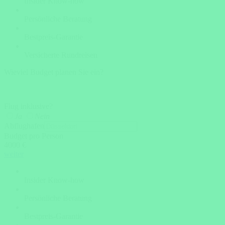
Insider Know-how
Persönliche Beratung
Bestpreis-Garantie
Versicherte Rundreisen
Wieviel Budget planen Sie ein?
Flug inklusive?
Ja
Nein
Abflughafen
Budget pro Person
4000 €
weiter
Insider Know-how
Persönliche Beratung
Bestpreis-Garantie