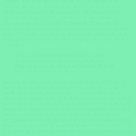
Streifens bietet Namibia eine Vielzahl von Landschaften und
Ökosystemen, die darauf warten, entdeckt zu werden. In diesem
Blogbeitrag werden wir Ihnen einige der exklusivsten Luxus-
Lodges in Namibia vorstellen, die Ihnen ein unvergessliches
Erlebnis inmitten der Natur bieten. Reisende können sich auf
erstklassige Unterkünfte, exquisite Küche, und erstklassigen Service
freuen. Die Lodges sind oft in atemberaubenden Lagen erbaut und
bieten spektakuläre Ausblicke auf die umliegende Landschaft und
Tierwelt.
Ob Sie nach einer romantischen Flucht, einem
Abenteuerurlaub oder einfach nur nach Ruhe und
Entspannung suchen, die Luxus-Lodges in Namibia
haben für jeden etwas zu bieten.
Natürlich hat solch ein exklusives Erlebnis auch seinen Preis. Die
Kosten für eine Übernachtung in einer der Top-Luxus-Lodges in
Namibia können je nach Saison und Angebot variieren, liegen
jedoch in der Regel zwischen 500 und 1.500 Euro pro Nacht. Diese
Investition lohnt sich jedoch, da Sie in den Genuss von individuell
gestalteten Safari-Erlebnissen, erstklassigen Annehmlichkeiten und
persönlichem Service kommen, die Ihren Aufenthalt wirklich
unvergesslich machen. Begleiten Sie uns auf dieser Reise durch die
besten Luxus-Lodges in Namibia und lassen Sie sich inspirieren für
Ihren nächsten traumhaften Aufenthalt im Herzen Afrikas. Die
beste