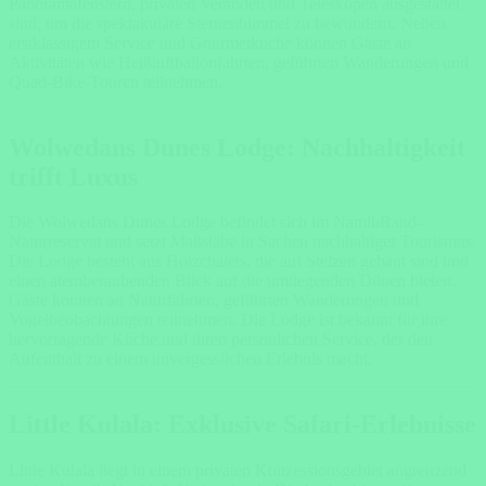
Panoramafenstern, privaten Veranden und Teleskopen ausgestattet
sind, um die spektakuläre Sternenhimmel zu bewundern. Neben
erstklassigem Service und Gourmetküche können Gäste an
Aktivitäten wie Heißluftballonfahrten, geführten Wanderungen und
Quad-Bike-Touren teilnehmen.
Wolwedans Dunes Lodge: Nachhaltigkeit
trifft Luxus
Die Wolwedans Dunes Lodge befindet sich im NamibRand-
Naturreservat und setzt Maßstäbe in Sachen nachhaltiger Tourismus.
Die Lodge besteht aus Holzchalets, die auf Stelzen gebaut sind und
einen atemberaubenden Blick auf die umliegenden Dünen bieten.
Gäste können an Naturfahrten, geführten Wanderungen und
Vogelbeobachtungen teilnehmen. Die Lodge ist bekannt für ihre
hervorragende Küche und ihren persönlichen Service, der den
Aufenthalt zu einem unvergesslichen Erlebnis macht.
Little Kulala: Exklusive Safari-Erlebnisse
Little Kulala liegt in einem privaten Konzessionsgebiet angrenzend