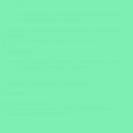
Ihre Telefonnummer wird ausschliesslich für Rückfragen
bzgl. Ihres Reisewunschs verwendet.
Ich habe die
Datenschutzerklärung
gelesen und zur Kenntnis
genommen.
Wie viele Reisevorschläge möchten Sie erhalten?
0
1
2
3
Wie gehts weiter?
Sie werden in Kürze per Telefon oder E-Mail kontaktiert, um die
letzten Details Ihrer Traumreise zu besprechen.
Absenden und 3 unverbindliche Angebote erhalten!
Geschafft!
Packen Sie Ihre Sachen.
Die Traumreise Ihres Lebens wird von unseren Reiseexperten
zusammengestellt und frisch serviert.