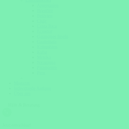
Lateinamerika
Argentinien
Brasilien
Bolivien
Chile
Costa Rica
Ecuador
Galapagos Inseln
Guatemala
Kolumbien
Kuba
Mexiko
Nicaragua
Patagonien
Peru
Magazin
Individuelle Anfrage
Über uns
Hilfe & Beratung
Jetzt erreichbar!