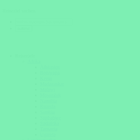
Reiseziel suchen
Reiseziele
Afrika
Äthiopien
Botswana
Kenia
Madagaskar
Malawi
Mosambik
Namibia
Ruanda
Sambia
Simbabwe
Südafrika
Tansania
Uganda