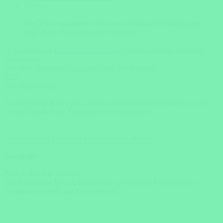
Ihre Telefonnummer wird ausschliesslich für Rückfragen
bzgl. Ihres Reisewunschs verwendet.
Ich habe die
Datenschutzerklärung
gelesen und zur Kenntnis
genommen.
Wie viele Reisevorschläge möchten Sie erhalten?
0
1
2
3
Wie gehts weiter?
Sie werden in Kürze per Telefon oder E-Mail kontaktiert, um die
letzten Details Ihrer Traumreise zu besprechen.
Absenden und 3 unverbindliche Angebote erhalten!
Geschafft!
Packen Sie Ihre Sachen.
Die Traumreise Ihres Lebens wird von unseren Reiseexperten
zusammengestellt und frisch serviert.