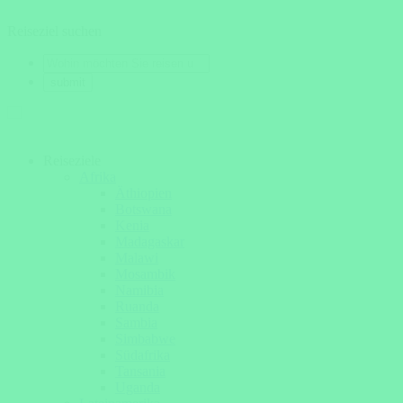
Reiseziel suchen
Reiseziele
Afrika
Äthiopien
Botswana
Kenia
Madagaskar
Malawi
Mosambik
Namibia
Ruanda
Sambia
Simbabwe
Südafrika
Tansania
Uganda