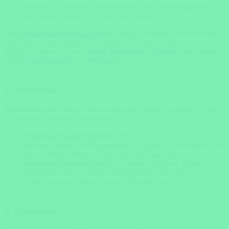
Familien mehr über Nashornschutz, Wildtiermanagement und
nachhaltige Landwirtschaft lernen können.
Eine
Kenia Rundreise 10 Tage
ist ideal, um Kenias Naturwunder
und Naturschutzinitiativen zu erleben. Für einen intensiveren
Einblick können Sie eine
Kenia Rundreise 2 Wochen
oder sogar
eine
Kenia Rundreise 3 Wochen
planen.
2. Südafrika
Südafrika ist ein weiteres herausragendes Ziel für Familien, die den
Naturschutz unterstützen möchten.
Shamwari Game Reserve:
Dieses Reservat bietet
familienfreundliche Programme, bei denen Kinder lernen, wie
man bedrohte Arten schützt und dabei Spaß hat.
Hluhluwe-iMfolozi-Park:
Der älteste Wildpark Afrikas ist
bekannt für seine Nashornschutzprojekte, die spannende
Einblicke in den Kampf gegen Wilderei bieten.
3. Botswana