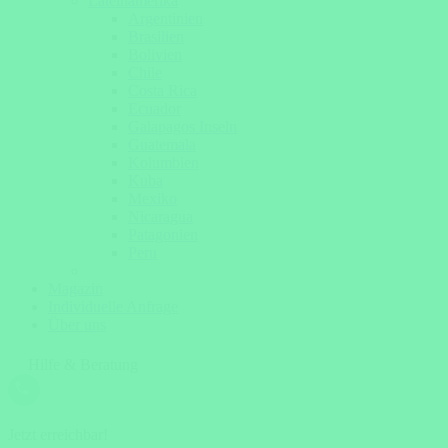
Lateinamerika
Argentinien
Brasilien
Bolivien
Chile
Costa Rica
Ecuador
Galapagos Inseln
Guatemala
Kolumbien
Kuba
Mexiko
Nicaragua
Patagonien
Peru
Magazin
Individuelle Anfrage
Über uns
Hilfe & Beratung
Jetzt erreichbar!