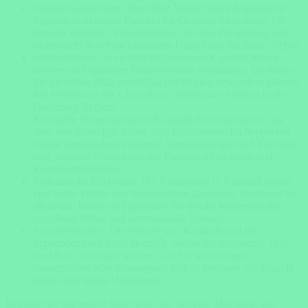
Outdoor-Aktivitäten: Das milde Wetter macht Kapstadt im
September zu einem Paradies für Outdoor-Aktivitäten. Sie
können Wandern, Mountainbiken, Surfen, Paragliding und
vieles mehr in der spektakulären Umgebung der Stadt erleben.
Blütenfestivals: In einigen Regionen um Kapstadt herum
werden im September Blütenfestivals veranstaltet, bei denen
Sie die reiche Pflanzenvielfalt der Region bewundern können.
Ein Beispiel ist das Clanwilliam Wildflower Festival in der
Cederberg-Region.
Kulturelle Veranstaltungen: Kapstadt bietet das ganze Jahr
über eine lebendige Kunst- und Kulturszene. Im September
finden verschiedene kulturelle Veranstaltungen und Festivals
statt, darunter Musikfestivals, Theateraufführungen und
Kunstausstellungen.
Kulinarische Erlebnisse: Die Restaurants in Kapstadt bieten
eine breite Palette von kulinarischen Genüssen. Probieren Sie
die lokale Küche und genießen Sie frische Meeresfrüchte,
exzellente Weine und internationale Speisen.
Stranderlebnisse: Die Strände von Kapstadt sind im
September noch nicht überfüllt, sodass Sie entspannte Tage
am Meer verbringen können. Ob Sie schwimmen,
sonnenbaden oder Wassersport treiben möchten, die Strände
bieten eine ideale Umgebung.
Kapstadt im September bietet also eine perfekte Mischung aus