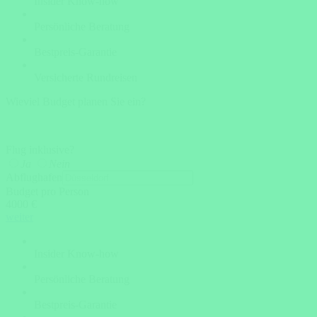
Insider Know-how
Persönliche Beratung
Bestpreis-Garantie
Versicherte Rundreisen
Wieviel Budget planen Sie ein?
Flug inklusive?
Ja
Nein
Abflughafen
Budget pro Person
4000 €
weiter
Insider Know-how
Persönliche Beratung
Bestpreis-Garantie