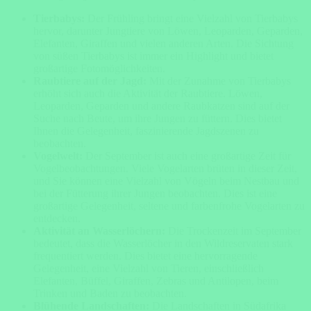
Tierbabys:
Der Frühling bringt eine Vielzahl von Tierbabys
hervor, darunter Jungtiere von Löwen, Leoparden, Geparden,
Elefanten, Giraffen und vielen anderen Arten. Die Sichtung
von süßen Tierbabys ist immer ein Highlight und bietet
großartige Fotomöglichkeiten.
Raubtiere auf der Jagd:
Mit der Zunahme von Tierbabys
erhöht sich auch die Aktivität der Raubtiere. Löwen,
Leoparden, Geparden und andere Raubkatzen sind auf der
Suche nach Beute, um ihre Jungen zu füttern. Dies bietet
Ihnen die Gelegenheit, faszinierende Jagdszenen zu
beobachten.
Vogelwelt:
Der September ist auch eine großartige Zeit für
Vogelbeobachtungen. Viele Vogelarten brüten in dieser Zeit,
und Sie können eine Vielzahl von Vögeln beim Nestbau und
bei der Fütterung ihrer Jungen beobachten. Dies ist eine
großartige Gelegenheit, seltene und farbenfrohe Vogelarten zu
entdecken.
Aktivität an Wasserlöchern:
Die Trockenzeit im September
bedeutet, dass die Wasserlöcher in den Wildreservaten stark
frequentiert werden. Dies bietet eine hervorragende
Gelegenheit, eine Vielzahl von Tieren, einschließlich
Elefanten, Büffel, Giraffen, Zebras und Antilopen, beim
Trinken und Baden zu beobachten.
Blühende Landschaften:
Die Landschaften in Südafrika