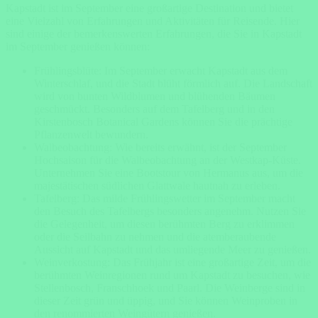
Kapstadt ist im September
eine großartige Destination und bietet
eine Vielzahl von Erfahrungen und Aktivitäten für Reisende. Hier
sind einige der bemerkenswerten Erfahrungen, die Sie in Kapstadt
im September genießen können:
Frühlingsblüte: Im September erwacht Kapstadt aus dem
Winterschlaf, und die Stadt blüht förmlich auf. Die Landschaft
wird von bunten Wildblumen und blühenden Bäumen
geschmückt. Besonders auf dem Tafelberg und in den
Kirstenbosch Botanical Gardens können Sie die prächtige
Pflanzenwelt bewundern.
Walbeobachtung: Wie bereits erwähnt, ist der September
Hochsaison für die Walbeobachtung an der Westkap-Küste.
Unternehmen Sie eine Bootstour von Hermanus aus, um die
majestätischen südlichen Glattwale hautnah zu erleben.
Tafelberg: Das milde Frühlingswetter im September macht
den Besuch des Tafelbergs besonders angenehm. Nutzen Sie
die Gelegenheit, um diesen berühmten Berg zu erklimmen
oder die Seilbahn zu nehmen und die atemberaubende
Aussicht auf Kapstadt und das umliegende Meer zu genießen.
Weinverkostung: Das Frühjahr ist eine großartige Zeit, um die
berühmten Weinregionen rund um Kapstadt zu besuchen, wie
Stellenbosch, Franschhoek und Paarl. Die Weinberge sind in
dieser Zeit grün und üppig, und Sie können Weinproben in
den renommierten Weingütern genießen.