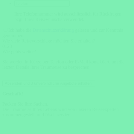
Ihre Telefonnummer wird ausschliesslich für Rückfragen
bzgl. Ihres Reisewunschs verwendet.
Ich habe die
Datenschutzerklärung
gelesen und zur Kenntnis
genommen.
Wie viele Reisevorschläge möchten Sie erhalten?
0
1
2
3
Wie gehts weiter?
Sie werden in Kürze per Telefon oder E-Mail kontaktiert, um die
letzten Details Ihrer Traumreise zu besprechen.
Absenden und 3 unverbindliche Angebote erhalten!
Geschafft!
Packen Sie Ihre Sachen.
Die Traumreise Ihres Lebens wird von unseren Reiseexperten
zusammengestellt und frisch serviert.