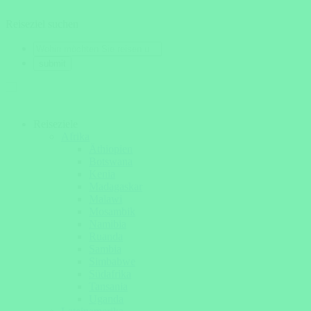
Reiseziel suchen
Reiseziele
Afrika
Äthiopien
Botswana
Kenia
Madagaskar
Malawi
Mosambik
Namibia
Ruanda
Sambia
Simbabwe
Südafrika
Tansania
Uganda