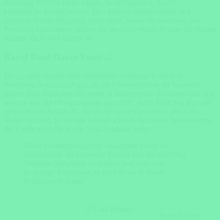
dreitägige Festival bietet Musik, Straßenparaden, Kunst,
kulinarische Köstlichkeiten, Öko-Marine-Ausstellungen und
natürlich Whale-Watching-Aktivitäten. Wenn Sie vorhaben, am
Festival teilzunehmen, sollten Sie Ihre Unterkunft Monate im Voraus
buchen, da es sehr beliebt ist.
Royal Reed Dance Festival
Dieses spektakuläre und farbenfrohe viertägige Festival in
Nongoma, KwaZulu-Natal, ist ein Übergangsritus für Tausende
junger Zulu-Mädchen. Sie treten in traditionellen Kostümen auf und
werden von der Oberprinzessin angeführt. Jedes Mädchen trägt ein
symbolisches Schilfrohr, das an die stolze Geschichte des Zulu-
Volkes erinnert. Es ist eine beeindruckende kulturelle Veranstaltung,
die Einblicke in die reiche Zulu-Tradition bietet.
Diese Veranstaltungen im September bieten die
Möglichkeit, die kulturelle Vielfalt und die lebendige
Tradition Südafrikas zu erleben und sind eine
großartige Ergänzung zu Ihrer Reise in dieses
faszinierende Land.
Back To Top