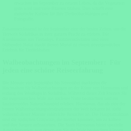
erwachen im September zu neuem Leben, da die Vegetation
grün wird und viele Blumen blühen. Dies schafft eine
malerische Kulisse für Ihre Tierbeobachtungen und
Fotografie.
Zusammenfassend ist der September eine der besten Zeiten, um die
Tierwelt Südafrikas in ihrer ganzen Pracht zu erleben. Die
Kombination aus Tierbabys, Raubtieraktivitäten und einer
blühenden Natur macht diesen Monat zu einem unvergesslichen
Erlebnis für Tierliebhaber.
Walbeobachtungen im September: Für
jeden eine schöne Reiseerfahrung
Die Monate von September bis November markieren die
Hochsaison für Walbeobachtungen an der Küste von Hermanus und
entlang des Westkaps in Südafrika. Während dieser Zeit können Sie
die majestätischen Wale aus nächster Nähe beobachten und ein
faszinierendes Naturschauspiel erleben. Hermanus, das als eine der
besten Walbeobachtungsdestinationen der Welt bekannt ist, zieht
während dieser Monate zahlreiche Besucher an. Die Hauptattraktion
sind die südlichen Glattwale, die hierher kommen, um zu kalben
und ihre Jungen aufzuziehen. Die Stadt Hermanus bietet spezielle
Aussichtspunkte, von denen aus Sie die Wale beobachten können,