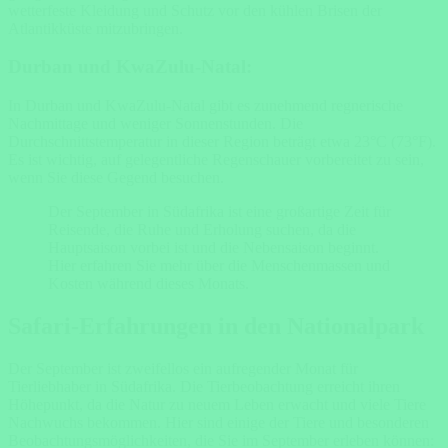
wetterfeste Kleidung und Schutz vor den kühlen Brisen der
Atlantikküste mitzubringen.
Durban und KwaZulu-Natal:
In Durban und KwaZulu-Natal gibt es zunehmend regnerische
Nachmittage und weniger Sonnenstunden. Die
Durchschnittstemperatur in dieser Region beträgt etwa 23°C (73°F).
Es ist wichtig, auf gelegentliche Regenschauer vorbereitet zu sein,
wenn Sie diese Gegend besuchen.
Der September in Südafrika ist eine großartige Zeit für
Reisende, die Ruhe und Erholung suchen, da die
Hauptsaison vorbei ist und die Nebensaison beginnt.
Hier erfahren Sie mehr über die Menschenmassen und
Kosten während dieses Monats.
Safari-Erfahrungen in den Nationalpark
Der September ist zweifellos ein aufregender Monat für
Tierliebhaber in Südafrika. Die Tierbeobachtung erreicht ihren
Höhepunkt, da die Natur zu neuem Leben erwacht und viele Tiere
Nachwuchs bekommen. Hier sind einige der Tiere und besonderen
Beobachtungsmöglichkeiten, die Sie im September erleben können: