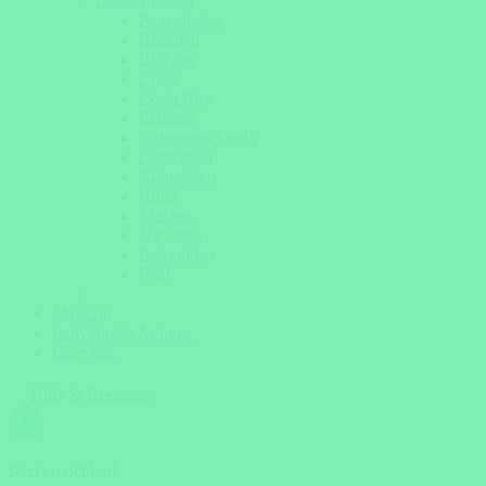
Lateinamerika
Argentinien
Brasilien
Bolivien
Chile
Costa Rica
Ecuador
Galapagos Inseln
Guatemala
Kolumbien
Kuba
Mexiko
Nicaragua
Patagonien
Peru
Magazin
Individuelle Anfrage
Über uns
Hilfe & Beratung
Jetzt erreichbar!