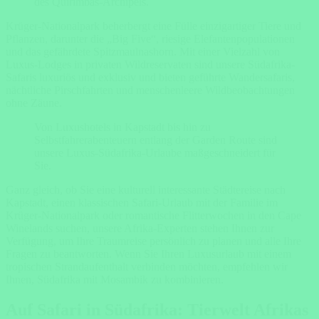
des Quirimbas-Archipels.
Krüger-Nationalpark beherbergt eine Fülle einzigartiger Tiere und
Pflanzen, darunter die „Big Five“, riesige Elefantenpopulationen
und das gefährdete Spitzmaulnashorn. Mit einer Vielzahl von
Luxus-Lodges in privaten Wildreservaten sind unsere Südafrika-
Safaris luxuriös und exklusiv und bieten geführte Wandersafaris,
nächtliche Pirschfahrten und menschenleere Wildbeobachtungen
ohne Zäune.
Von Luxushotels in Kapstadt bis hin zu
Selbstfahrerabenteuern entlang der Garden Route sind
unsere Luxus-Südafrika-Urlaube maßgeschneidert für
Sie.
Ganz gleich, ob Sie eine kulturell interessante Städtereise nach
Kapstadt, einen klassischen Safari-Urlaub mit der Familie im
Krüger-Nationalpark oder romantische Flitterwochen in den Cape
Winelands suchen, unsere Afrika-Experten stehen Ihnen zur
Verfügung, um Ihre Traumreise persönlich zu planen und alle Ihre
Fragen zu beantworten. Wenn Sie Ihren Luxusurlaub mit einem
tropischen Strandaufenthalt verbinden möchten, empfehlen wir
Ihnen, Südafrika mit Mosambik zu kombinieren.
Auf Safari in Südafrika: Tierwelt Afrikas