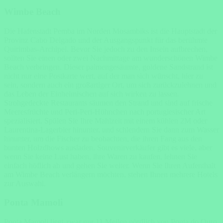
Wimbe Beach
Die Hafenstadt Pemba im Norden Mosambiks ist die Hauptstadt der
Provinz Cabo Delgado und der Ausgangspunkt für das berühmte
Quirimbas-Archipel. Bevor Sie jedoch zu den Inseln aufbrechen,
sollten Sie einen oder zwei Nachmittage am wunderschönen Wimbe
Beach verbringen. Dieser palmengesäumte, goldene Sandstrand ist
nicht nur eine Postkarte wert, auf der man sich wünscht, hier zu
sein, sondern auch ein großartiger Ort, um sich zurückzulehnen und
das Leben der Einheimischen auf sich wirken zu lassen.
Strohgedeckte Restaurants säumen den Strand und sind auf frische
Meeresfrüchte und Peri-Peri-Hühnchen nach portugiesischer Art
spezialisiert. Spülen Sie Ihre Mahlzeit mit einem kühlen 2M oder
Laurentina-Lagerbier hinunter, und schlendern Sie dann zum Wasser
hinunter, um die Fischer zu beobachten, die ihren Fang aus den
bunten Holzdhows ausladen. Souvenirverkäufer gibt es viele, aber
wenn Sie keine Lust haben, ihre Waren zu kaufen, lehnen Sie
einfach höflich ab und gehen Sie weiter. Wenn Sie Ihren Aufenthalt
am Wimbe Beach verlängern möchten, stehen Ihnen mehrere Hotels
zur Auswahl.
Ponta Mamoli
Ponta Mamoli liegt zwar nur 11 Meilen nördlich von Ponta do Ouro,