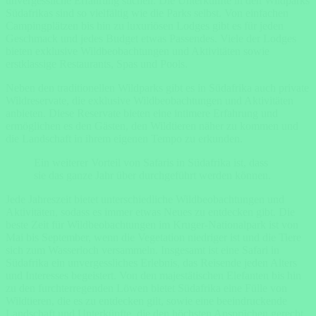
unvergessliche Erfahrung suchen. Die Unterkünfte in den Wildparks
Südafrikas sind so vielfältig wie die Parks selbst. Von einfachen
Campingplätzen bis hin zu luxuriösen Lodges gibt es für jeden
Geschmack und jedes Budget etwas Passendes. Viele der Lodges
bieten exklusive Wildbeobachtungen und Aktivitäten sowie
erstklassige Restaurants, Spas und Pools.
Neben den traditionellen Wildparks gibt es in Südafrika auch private
Wildreservate, die exklusive Wildbeobachtungen und Aktivitäten
anbieten. Diese Reservate bieten eine intimere Erfahrung und
ermöglichen es den Gästen, den Wildtieren näher zu kommen und
die Landschaft in ihrem eigenen Tempo zu erkunden.
Ein weiterer Vorteil von Safaris in Südafrika ist, dass
sie das ganze Jahr über durchgeführt werden können.
Jede Jahreszeit bietet unterschiedliche Wildbeobachtungen und
Aktivitäten, sodass es immer etwas Neues zu entdecken gibt. Die
beste Zeit für Wildbeobachtungen im Kruger-Nationalpark ist von
Mai bis September, wenn die Vegetation niedriger ist und die Tiere
sich zum Wasserloch versammeln. Insgesamt ist eine Safari in
Südafrika ein unvergessliches Erlebnis, das Reisende jeden Alters
und Interesses begeistert. Von den majestätischen Elefanten bis hin
zu den furchterregenden Löwen bietet Südafrika eine Fülle von
Wildtieren, die es zu entdecken gilt, sowie eine beeindruckende
Landschaft und Unterkünfte, die den höchsten Ansprüchen gerecht