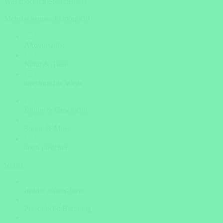
Was möchten Sie erleben?
Mehrfachauswahl möglich!
Aktivurlaub
Natur & Tiere
unerforschte Wege
Kultur & Geschichte
Sonne & Meer
noch unsicher
weiter
Insider Know-how
Persönliche Beratung