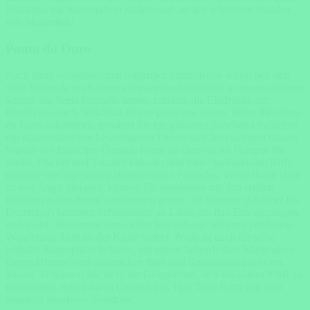
Südafrika mit traumhaftem Badeurlaub an den schönsten Ständen
von Mosambik!
Ponta do Ouro
Nach einer erlebnisreichen Südafrika Safari-Reise wünschen sich
viele Reisende noch einen entspannten Aufenthalt an einem schönen
Strand, die Seele baumeln lassen, relaxen, die Eindrücke der
Rundreise durch Südafrika Revue passieren lassen. Wenn Sie Ponta
do Ouro ankommen, erwartet Sie ein goldenes Sandband zwischen
mit Kaurischnecken bewachsenen Dünen und dem warmen blauen
Wasser des Indischen Ozeans. Ponta do Ouro ist als Hotspot für
Surfer, Fischer und Taucher bekannt und bietet spektakuläre Riffe,
darunter den legendären Haitauchplatz Pinnacles. Wenn Ihnen Haie
zu viel Angst einjagen, können Sie stattdessen mit den wilden
Delfinen in der Bucht schwimmen gehen. Im Sommer (Oktober bis
Dezember) kommen Schildkröten an Land, um ihre Eier abzulegen,
und in den Wintermonaten ziehen Buckelwale auf ihrer jährlichen
Wanderung dicht an der Küste vorbei. Ponta ist auch für seine
lebhafte Atmosphäre bekannt, mit einem farbenfrohen Markt unter
freiem Himmel und zahlreichen Bars und Restaurants direkt am
Strand. Verpassen Sie nicht die Gelegenheit, sich bei einem R&R zu
entspannen, dem lokalen Getränk aus Tipo Tinto Rum und dem
Sparletta Sparberry Softdrink.