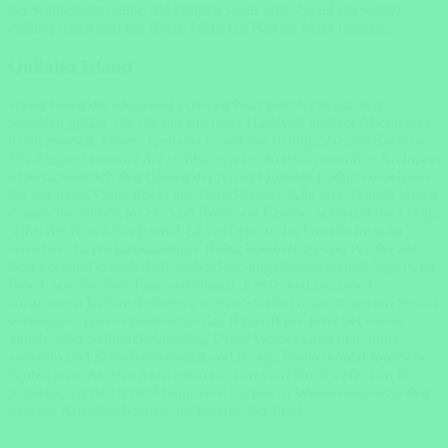
bei Sonnenuntergang. Sie können sogar ohne Sattel am Strand
entlang reiten und mit Ihrem Pferd ein Bad im Meer nehmen.
Quilalea Island
Wenn Ihnen die Idee einer privaten Insel mit vier herrlichen
Stränden gefällt, die Sie nur mit einer Handvoll anderer Abenteurer
teilen müssen, könnte Quilalea Island das richtige Ziel für Sie sein.
Der Zugang zu einer der südlichsten Inseln des Quirimbas-Archipels
ist ausschließlich den Gästen der Azura Quilalea Lodge vorbehalten,
die nur neun Villen direkt am Strand besitzt. Alle vier Strände bieten
Abgeschiedenheit im Stil von Robinson Crusoe, während die Lodge
selbst die Kunst des Barfuß-Luxus beherrscht. Um die Insel zu
erreichen, ist ein halbstündiger Hubschrauberflug von Pemba auf
dem Festland erforderlich. Sobald Sie angekommen sind, liegt es an
Ihnen, wie Sie Ihre Tage verbringen. Entdecken Sie einen
entspannten Lebensrhythmus, indem Sie die Nachmittage am Strand
verbringen, oder erkunden Sie das Hausriff der Insel bei einem
Tauch- oder Schnorchelausflug. Unter Wasser kann man unter
anderem drei Schildkrötenarten und riesige Buckelkopf-Lippfische
beobachten. Andere Aktivitäten reichen vom Hochseefischen über
Kajaktouren durch die Mangroven bis hin zu Wanderungen zu den
riesigen Affenbrotbäumen im Inneren der Insel.