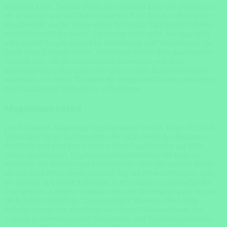
schlürfen kann. Tofinho Point, am südlichen Ende des Strandes, ist
ein bekannter und bei Surfern beliebter Reef Break, während die
Korallenriffe vor der Küste einige der besten Tauchmöglichkeiten
im südlichen Afrika bieten. Sie wissen noch nicht, wie man surft
oder taucht? Es gibt zahlreiche Surfschulen und Tauchcharter, die
Ihnen beim Erlernen helfen. Sie müssen jedoch kein qualifizierter
Taucher sein, um die berühmtesten Einwohner von Tofo
kennenzulernen. Das ganze Jahr über werden Schnorchelsafaris
angeboten, bei denen Touristen die Möglichkeit haben, mit riesigen
(aber harmlosen) Walhaien zu schwimmen.
Magaruque Island
Die Privatinsel Magaruque liegt fast direkt vor der Küste der Stadt
Vilanculos. Sie ist die drittgrößte der sechs Inseln des Bazuruto-
Archipels und wird von weiten weißen Sandstränden auf allen
Seiten umschlossen. Es gibt zwei Möglichkeiten, die Insel zu
besuchen: Sie können vom Festland oder einer der anderen Inseln
aus mit einer Dhau segeln und den Tag am Meer verbringen, oder
Sie können sich einen Aufenthalt in der einzigen Luxuslodge der
Insel gönnen. Letzteres bedeutet, dass Sie die Strände ganz für sich
allein haben, sobald die Tagesausflügler abreisen. Die Lodge
befindet sich an der Westküste vor einem Tiefwasserkanal, der
Zugang zu hervorragenden Schnorchel- und Tauchmöglichkeiten