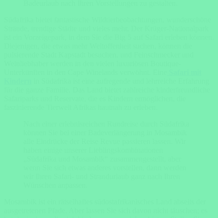
Badeurlaub nach Ihren Vorstellungen zu gestalten.
Südafrika bietet fantastische Wildtierbeobachtungen, wunderschöne
Strände, trendige Städte und vieles mehr. Der Krüger-Nationalpark
ist ein Vorzeigepark, in dem Sie die Big 5 auf Safari erleben können.
Diejenigen, die etwas mehr Weltoffenheit suchen, können die
pulsierende Stadt Kapstadt besuchen, und Feinschmecker und
Weinliebhaber werden in den vielen luxuriösen Boutique-
Unterkünften in den Cape Winelands verwöhnt. Eine
Safari mit
Kindern
in Südafrika ist eine aufregende und lehrreiche Erfahrung
für die ganze Familie. Das Land bietet zahlreiche kinderfreundliche
Safariparks und Reservate, die es Kindern ermöglichen, die
faszinierende Tierwelt Afrikas hautnah zu erleben.
Nach einer erlebnisreichen Rundreise durch Südafrika
können Sie bei einer Badeverlängerung in Mosambik
alle Eindrücke der Reise Revue passieren lassen. Wir
haben einige unserer Lieblingskombinationen
„Südafrika und Mosambik“ zusammengestellt, aber
wenn Sie sich etwas anderes vorstellen, dann werden
wir Ihren Safari- und Strandurlaub ganz nach Ihren
Wünschen anpassen.
Mosambik ist ein rätselhaftes südostafrikanisches Land abseits der
ausgetretenen Pfade. Aber lassen Sie sich davon nicht täuschen; es