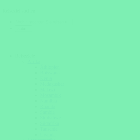
Reiseziel suchen
Reiseziele
Afrika
Äthiopien
Botswana
Kenia
Madagaskar
Malawi
Mosambik
Namibia
Ruanda
Sambia
Simbabwe
Südafrika
Tansania
Uganda