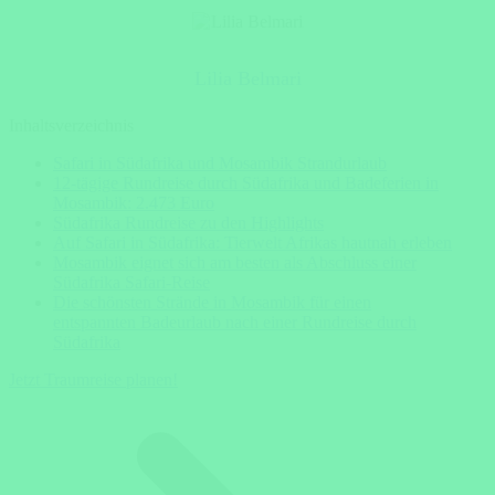
Lilia Belmari
Inhaltsverzeichnis
Safari in Südafrika und Mosambik Strandurlaub
12-tägige Rundreise durch Südafrika und Badeferien in
Mosambik: 2.473 Euro
Südafrika Rundreise zu den Highlights
Auf Safari in Südafrika: Tierwelt Afrikas hautnah erleben
Mosambik eignet sich am besten als Abschluss einer
Südafrika Safari-Reise
Die schönsten Strände in Mosambik für einen
entspannten Badeurlaub nach einer Rundreise durch
Südafrika
Jetzt Traumreise planen!