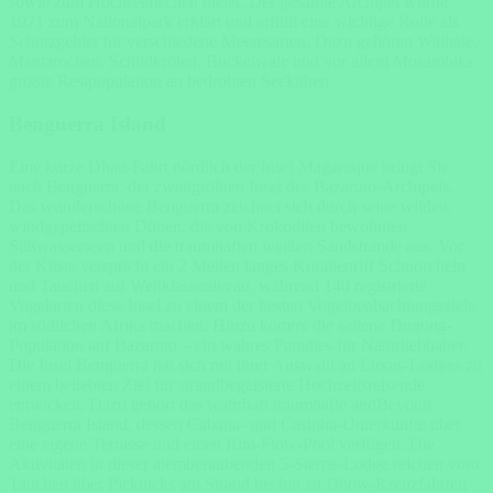
sowie zum Hochseefischen bietet. Der gesamte Archipel wurde
1971 zum Nationalpark erklärt und erfüllt eine wichtige Rolle als
Schutzgebiet für verschiedene Meeresarten. Dazu gehören Walhaie,
Mantarochen, Schildkröten, Buckelwale und vor allem Mosambiks
größte Restpopulation an bedrohten Seekühen.
Benguerra Island
Eine kurze Dhau-Fahrt nördlich der Insel Magaruque bringt Sie
nach Benguerra, der zweitgrößten Insel des Bazaruto-Archipels.
Das wunderschöne Benguerra zeichnet sich durch seine wilden,
windgepeitschten Dünen, die von Krokodilen bewohnten
Süßwasserseen und die traumhaften weißen Sandstrände aus. Vor
der Küste verspricht ein 2 Meilen langes Korallenriff Schnorcheln
und Tauchen auf Weltklasseniveau, während 140 registrierte
Vogelarten diese Insel zu einem der besten Vogelbeobachtungsziele
im südlichen Afrika machen. Hinzu kommt die seltene Dugong-
Population auf Bazaruto – ein wahres Paradies für Naturliebhaber.
Die Insel Benguerra hat sich mit ihrer Auswahl an Luxus-Lodges zu
einem beliebten Ziel für strandbegeisterte Hochzeitsreisende
entwickelt. Dazu gehört das wahrhaft traumhafte andBeyond
Benguerra Island, dessen Cabana- und Casinha-Unterkünfte über
eine eigene Terrasse und einen Rim-Flow-Pool verfügen. Die
Aktivitäten in dieser atemberaubenden 5-Sterne-Lodge reichen vom
Tauchen über Picknicks am Strand bis hin zu Dhow-Kreuzfahrten