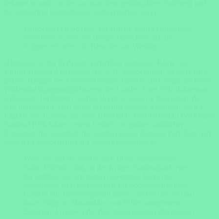
bekannt ist und von der aus man den spektakulären Tafelberg und
die zerklüftete Kaphalbinsel leicht erreichen kann.
Wunderschöne Strände, malerische Weinanbaugebiete,
historische Städte und felsige Aussichten auf die
Klippen erwarten die Besucher am Westkap.
Hermanus an der Südküste Südafrikas bietet eine Reihe von
abenteuerlichen Aktivitäten, wie z. B. Wanderungen an den üppig
grünen Hängen des Fernkloof Nature Reserve und einige der besten
Walbeobachtungsmöglichkeiten des Landes. Eine Selbstfahrertour
entlang der berühmten Garden Route ist ideal für diejenigen, die
eine umfassende Tour durch Südafrika suchen. Erkunden Sie die
Lagune von Knysna auf einer Bootsfahrt, bevor Sie zum Wilderness
National Park fahren, einem Gebiet von großer natürlicher
Schönheit, das innerhalb des Garden Route National Park liegt und
ideal zum Wandern und zur Vogelbeobachtung ist.
Wenn Sie auf der Suche nach einem traditionellen
Safari-Erlebnis sind, ist der Krüger-Nationalpark einer
der größten und am besten bewerteten Parks des
Kontinents. Und nachdem Sie die Speicherkarte Ihrer
Kamera mit Tierfotos gefüllt haben, sind es nur ein paar
kurze Flüge zu Mosambiks von Riffen umgebenem
Bazaruto-Archipel oder den abgelegeneren Privatinseln