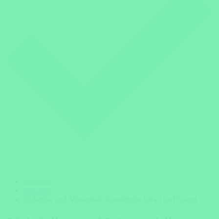
Startseite
Südafrika
Südafrika und Mosambik: Kombireise Safari und Strand