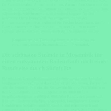
1.500 Meilen erstreckt, ist es jedoch ein unvergleichliches Reiseziel
für Strandliebhaber, die sich auskennen. An manchen Orten sind die
weißen oder goldenen Sandstrände halb einsam, so dass Sie in Ruhe
schnorcheln, schwimmen und sich sonnen können. An den
belebteren Orten können Sie das entspannte Leben der
Einheimischen genießen, während Sie Fischer beobachten, die ihren
Fang auf hölzernen Dhows einbringen, und Frauen in bunten
Röcken, die im seichten Wasser nach dem Abendessen suchen.
Kombinieren Sie Tierbeobachtungen in Südafrika mit
einem entspannten Strandaufenthalt in Mosambik.
Die schönsten Strände in Mosambik für
einen entspannten Badeurlaub nach einer
Rundreise durch Südafrika
Sie möchten Tierbeobachtungen mit palmengesäumten Stränden
kombinieren? In Afrika ist das einfacher als Sie denken. Packen Sie
also die Sonnencreme ein, die Sie sowohl für Ihre Pirschfahrten in
den Nationalparks und Schutzgebieten als auch für Ihre
Strandspaziergänge benötigen. Südafrika Rundreisen lassen sich
leicht mit Badeaufenthalten in Mosambik kombinieren. Unsere
Kombireisen Südafrika und Mosambik sind erlebnisreich und
erholsam zugleich. Gehen Sie auf eine intensive Safari-Reise durch