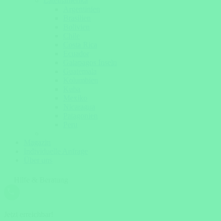
Lateinamerika
Argentinien
Brasilien
Bolivien
Chile
Costa Rica
Ecuador
Galapagos Inseln
Guatemala
Kolumbien
Kuba
Mexiko
Nicaragua
Patagonien
Peru
Magazin
Individuelle Anfrage
Über uns
Hilfe & Beratung
Jetzt erreichbar!