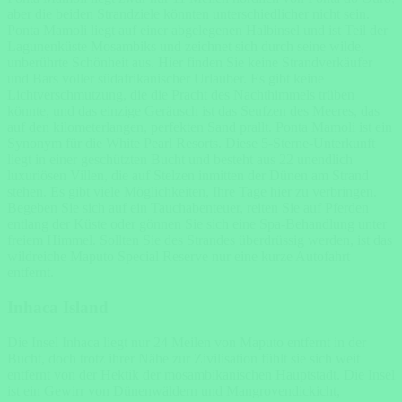
aber die beiden Strandziele könnten unterschiedlicher nicht sein.
Ponta Mamoli liegt auf einer abgelegenen Halbinsel und ist Teil der
Lagunenküste Mosambiks und zeichnet sich durch seine wilde,
unberührte Schönheit aus. Hier finden Sie keine Strandverkäufer
und Bars voller südafrikanischer Urlauber. Es gibt keine
Lichtverschmutzung, die die Pracht des Nachthimmels trüben
könnte, und das einzige Geräusch ist das Seufzen des Meeres, das
auf den kilometerlangen, perfekten Sand prallt. Ponta Mamoli ist ein
Synonym für die White Pearl Resorts. Diese 5-Sterne-Unterkunft
liegt in einer geschützten Bucht und besteht aus 22 unendlich
luxuriösen Villen, die auf Stelzen inmitten der Dünen am Strand
stehen. Es gibt viele Möglichkeiten, Ihre Tage hier zu verbringen.
Begeben Sie sich auf ein Tauchabenteuer, reiten Sie auf Pferden
entlang der Küste oder gönnen Sie sich eine Spa-Behandlung unter
freiem Himmel. Sollten Sie des Strandes überdrüssig werden, ist das
wildreiche Maputo Special Reserve nur eine kurze Autofahrt
entfernt.
Inhaca Island
Die Insel Inhaca liegt nur 24 Meilen von Maputo entfernt in der
Bucht, doch trotz ihrer Nähe zur Zivilisation fühlt sie sich weit
entfernt von der Hektik der mosambikanischen Hauptstadt. Die Insel
ist ein Gewirr von Dünenwäldern und Mangrovendickicht,