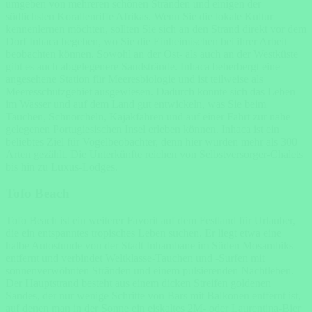
umgeben von mehreren schönen Stränden und einigen der
südlichsten Korallenriffe Afrikas. Wenn Sie die lokale Kultur
kennenlernen möchten, sollten Sie sich an den Strand direkt vor dem
Dorf Inhaca begeben, wo Sie die Einheimischen bei ihrer Arbeit
beobachten können. Sowohl an der Ost- als auch an der Westküste
gibt es auch abgelegenere Sandstrände. Inhaca beherbergt eine
angesehene Station für Meeresbiologie und ist teilweise als
Meeresschutzgebiet ausgewiesen. Dadurch konnte sich das Leben
im Wasser und auf dem Land gut entwickeln, was Sie beim
Tauchen, Schnorcheln, Kajakfahren und auf einer Fahrt zur nahe
gelegenen Portugiesischen Insel erleben können. Inhaca ist ein
beliebtes Ziel für Vogelbeobachter, denn hier wurden mehr als 300
Arten gezählt. Die Unterkünfte reichen von Selbstversorger-Chalets
bis hin zu Luxus-Lodges.
Tofo Beach
Tofo Beach ist ein weiterer Favorit auf dem Festland für Urlauber,
die ein entspanntes tropisches Leben suchen. Er liegt etwa eine
halbe Autostunde von der Stadt Inhambane im Süden Mosambiks
entfernt und verbindet Weltklasse-Tauchen und -Surfen mit
sonnenverwöhnten Stränden und einem pulsierenden Nachtleben.
Der Hauptstrand besteht aus einem dicken Streifen goldenen
Sandes, der nur wenige Schritte von Bars mit Balkonen entfernt ist,
auf denen man in der Sonne ein eiskaltes 2M- oder Laurentina-Bier