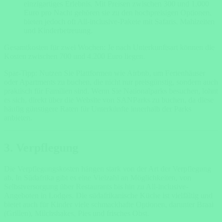
einzigartiges Erlebnis. Mit Preisen zwischen 300 und 1.000
Euro pro Nacht gehören sie zu den hochpreisigen Optionen,
bieten jedoch oft All-inclusive-Pakete mit Safaris, Mahlzeiten
und Kinderbetreuung.
Gesamtkosten für zwei Wochen: Je nach Unterkunftsart können die
Kosten zwischen 700 und 4.200 Euro liegen.
Spar-Tipp: Nutzen Sie Plattformen wie Airbnb, um Ferienhäuser
oder Apartments zu buchen, die nicht nur preisgünstig, sondern auch
praktisch für Familien sind. Wenn Sie Nationalparks besuchen, lohnt
es sich, direkt über die Website von SANParks zu buchen, da diese
häufig günstigere Raten für Unterkünfte innerhalb der Parks
anbieten.
3. Verpflegung
Die Verpflegungskosten hängen stark von der Art der Verpflegung
ab. In Südafrika gibt es eine Vielzahl an Möglichkeiten, von
Selbstversorgung über Restaurants bis hin zu All-inclusive-
Angeboten in Lodges. Die südafrikanische Küche ist vielfältig und
bietet auch für Kinder viele schmackhafte Optionen, darunter Braai
(Grillen), Milchshakes, Pies und frisches Obst.