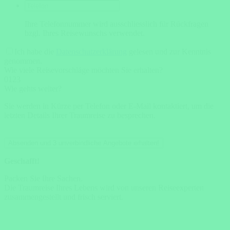
Ihre Telefonnummer wird ausschliesslich für Rückfragen
bzgl. Ihres Reisewunschs verwendet.
Ich habe die
Datenschutzerklärung
gelesen und zur Kenntnis
genommen.
Wie viele Reisevorschläge möchten Sie erhalten?
0
1
2
3
Wie gehts weiter?
Sie werden in Kürze per Telefon oder E-Mail kontaktiert, um die
letzten Details Ihrer Traumreise zu besprechen.
Absenden und 3 unverbindliche Angebote erhalten!
Geschafft!
Packen Sie Ihre Sachen.
Die Traumreise Ihres Lebens wird von unseren Reiseexperten
zusammengestellt und frisch serviert.