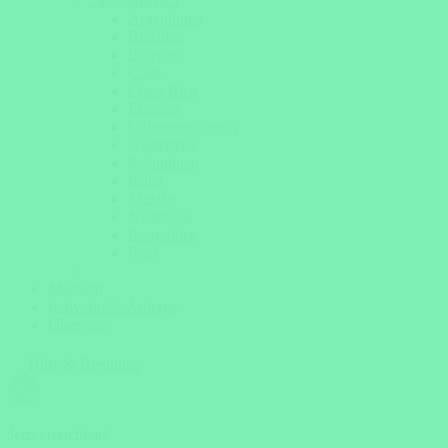
Lateinamerika
Argentinien
Brasilien
Bolivien
Chile
Costa Rica
Ecuador
Galapagos Inseln
Guatemala
Kolumbien
Kuba
Mexiko
Nicaragua
Patagonien
Peru
Magazin
Individuelle Anfrage
Über uns
Hilfe & Beratung
Jetzt erreichbar!