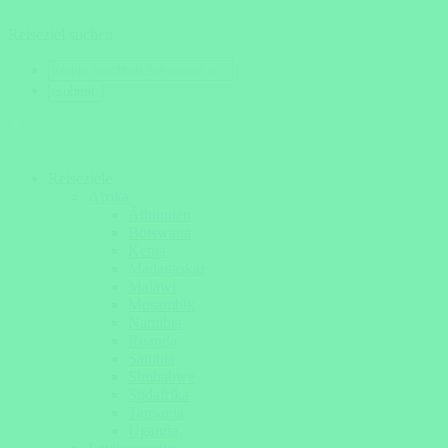
Reiseziel suchen
Reiseziele
Afrika
Äthiopien
Botswana
Kenia
Madagaskar
Malawi
Mosambik
Namibia
Ruanda
Sambia
Simbabwe
Südafrika
Tansania
Uganda