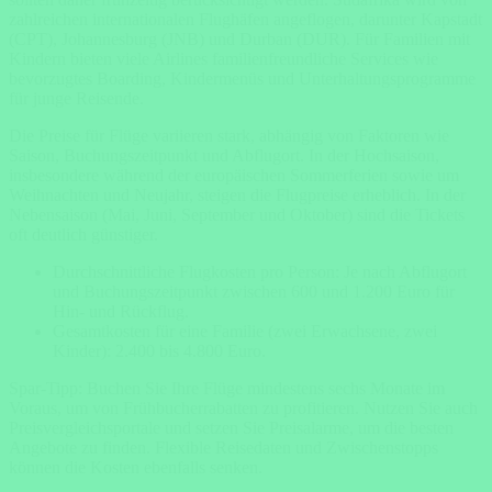
zahlreichen internationalen Flughäfen angeflogen, darunter Kapstadt
(CPT), Johannesburg (JNB) und Durban (DUR). Für Familien mit
Kindern bieten viele Airlines familienfreundliche Services wie
bevorzugtes Boarding, Kindermenüs und Unterhaltungsprogramme
für junge Reisende.
Die Preise für Flüge variieren stark, abhängig von Faktoren wie
Saison, Buchungszeitpunkt und Abflugort. In der Hochsaison,
insbesondere während der europäischen Sommerferien sowie um
Weihnachten und Neujahr, steigen die Flugpreise erheblich. In der
Nebensaison (Mai, Juni, September und Oktober) sind die Tickets
oft deutlich günstiger.
Durchschnittliche Flugkosten pro Person: Je nach Abflugort
und Buchungszeitpunkt zwischen 600 und 1.200 Euro für
Hin- und Rückflug.
Gesamtkosten für eine Familie (zwei Erwachsene, zwei
Kinder): 2.400 bis 4.800 Euro.
Spar-Tipp: Buchen Sie Ihre Flüge mindestens sechs Monate im
Voraus, um von Frühbucherrabatten zu profitieren. Nutzen Sie auch
Preisvergleichsportale und setzen Sie Preisalarme, um die besten
Angebote zu finden. Flexible Reisedaten und Zwischenstopps
können die Kosten ebenfalls senken.