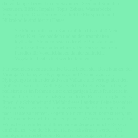
die vielfältige Tierwelt in den Savannen, Seen und Sümpfen
bestaunen. Büffel, Impalas, Topis, Zebras, Wasserböcke,
Elenantilopen, Giraffen sowie zahlreiche Flusspferde und
Nilkrokodile sind hier zu Hause.
Sie können mit einem Kanu auf dem bis zu 450 Meter
tiefen Kivu-See paddeln und an den traumhaften
idyllischen Stränden rasten oder eine Bootsfahrt auf
dem Lake Ihema unternehmen. Der Park ist auch ein
Paradies für Vogelliebhaber, da hier zahlreiche
Vogelarten beobachtet werden können.
Für besonders abenteuerlustige Gäste bieten sich Besteigungen der
Virunga-Vulkane, wie Nyiragongo und Nyamuragira, an.
Nyiragongo ist einer der aktivsten Vulkane und verfügt über den
größten Lavasee der Welt. Egal, welches Erlebnis Sie suchen, wir
realisieren es im Rahmen einer einzigartigen Luxus Rundreise in
Ruanda für Sie. Unsere maßgeschneiderten Reisen ermöglichen es
Ihnen, die Schönheit und Vielfalt dieses Landes auf eine besondere
Art und Weise zu erleben und unvergessliche Erinnerungen mit
nach Hause zu nehmen. Zögern Sie nicht, uns zu kontaktieren, um
Ihre Traumreise nach Ruanda zu planen. Wir freuen uns darauf, Ihre
Wünsche zu erfüllen und Ihnen eine außergewöhnliche Reise zu
ermöglichen, von der Sie noch lange schwärmen werden. Mit
coookyourtrips erleben Sie Ruanda in seiner ganzen Pracht und