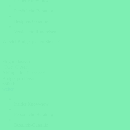
Insider Know-how
Persönliche Beratung
Bestpreis-Garantie
Versicherte Rundreisen
Wieviel Budget planen Sie ein?
Flug inklusive?
Ja
Nein
Abflughafen
Budget pro Person
6500 €
weiter
Insider Know-how
Persönliche Beratung
Bestpreis-Garantie