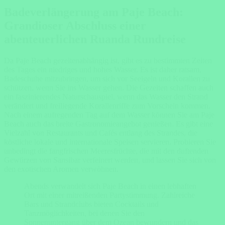
Badeverlängerung am Paje Beach:
Grandioser Abschluss einer
abenteuerlichen Ruanda Rundreise
Da Paje Beach gezeitenabhängig ist, gibt es zu bestimmten Zeiten
des Tages ein niedriges und hohes Wasser. Es ist daher ratsam,
Badeschuhe mitzubringen, um sich vor Seeigeln und Korallen zu
schützen, wenn Sie ins Wasser gehen. Die Gezeiten schaffen auch
ein faszinierendes Naturschauspiel, wenn das Wasser den Strand
verändert und freiliegende Korallenriffe zum Vorschein kommen.
Nach einem aufregenden Tag auf dem Wasser können Sie am Paje
Beach auch das breite Gastronomieangebot genießen. Es gibt eine
Vielzahl von Restaurants und Cafés entlang des Strandes, die
köstliche lokale und internationale Speisen servieren. Probieren Sie
unbedingt die fangfrischen Meeresfrüchte, die mit den duftenden
Gewürzen von Sansibar verfeinert werden, und lassen Sie sich von
den exotischen Aromen verwöhnen.
Abends verwandelt sich Paje Beach in einen lebhaften
Ort mit einer mitreißenden Partystimmung. Zahlreiche
Bars und Strandclubs bieten Cocktails und
Tanzmöglichkeiten, bei denen Sie den
Sonnenuntergang über dem Ozean bewundern und das