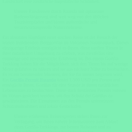
Landschaft eine zusätzliche majestätische Schönheit.
Unsere Rundreisen durch Ruanda mit optionaler
Badeverlängerung sind weit weg von den üblichen
Touristenpfaden und bieten authentische und
verantwortungsvolle Naturerlebnisse.
Ein absolutes Highlight einer solchen Reise ist der Besuch der
letzten freilebenden Berggorillas im Volcanoes Nationalpark. Dieses
einzigartige Erlebnis ermöglicht es Ihnen, diese sanften Riesen in
ihrer natürlichen Umgebung zu erleben, was zweifellos eine
einmalige und unvergessliche Erfahrung ist. Bei einem Gorilla-
Trekking haben Sie die Möglichkeit, sich den Tieren bis auf wenige
Meter gefahrlos zu nähern und sie aus nächster Nähe zu beobachten.
Es ist ein berührender Moment, der Sie für immer begleiten wird.
Ein
Gorilla Permit Ruanda
kostet 1.500 USD pro Person und
ermöglicht Ihnen, Gorillas für eine Stunde in ihrem natürlichen
Lebensraum zu beobachten. Diese stark limitierten Permits müssen
im Voraus gesichert werden, um den Schutz der Gorillas zu
gewährleisten. Die Einnahmen aus den Permits unterstützen
Schutzmaßnahmen und lokale Gemeinden.
Unsere erfahrenen Reiseexperten stehen Ihnen zur
Verfügung, um Ihnen nähere Informationen zum Ablauf
eines Gorilla-Trekkings, zur besten Reisezeit und zu