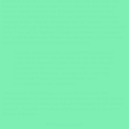
besonders attraktiv. Zu jeder Tageszeit kann man hier baden und
entspannen. Eine faszinierende Unterwasserwelt mit exotischen
Fischen, bunten Korallen und Riffhaien können Taucher und
Schnorchler entdecken. Kitesurfen und andere Wassersportarten
sind sehr beliebt. Abends verwandeln sich die Strandbars in eine
lebhafte Partymeile. Kendwa liegt gut erreichbar von der Hauptstadt
Stone Town auf der Halbinsel Nungwi im Nordwesten Sansibars.
Der Strand ist über weite Strecken ununterbrochen. Er bietet ideale
Bedingungen für entspannte Strandspaziergänge.
Tagsüber können Urlauber in Hängematten entspannen,
Cocktails genießen und sich direkt auf der Sonnenliege
professionell massieren lassen. Wassersportler erkunden
die paradiesische Unterwasserwelt beim Schnorcheln,
Tauchen oder Kitesurfen. Ausflüge in die Umgebung
führen zum Nungwi Natural Aquarium. Auch
Gewürztouren werden angeboten.
Abends laden die Strandbars ein, das Leben zu feiern. Mit
Gleichgesinnten die tropischen Nächte genießen. Legendär sind die
Vollmondpartys, die Gäste von nah und fern anziehen. Die Monate
Juni, Juli, Dezember und Januar sind besonders beliebt für einen
Besuch in Kendwa.
Individuelle Anfrage