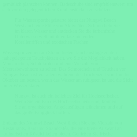
gemütlich planschen können. Badeschuhe sind empfehlenswert, um
sich vor den gelegentlichen Korallenstücken zu schützen.
Für Wassersportbegeisterte bietet der Nungwi Beach
West auch eine Fülle von Aktivitäten. Schnorcheln Sie
im klaren Wasser und entdecken Sie die farbenfrohe
Unterwasserwelt mit ihren faszinierenden
Korallenriffen und exotischen Fischen.
Wassersportzentren am Strand bieten Tauchausflüge zu den
nahegelegenen Tauchplätzen an, wo Sie die Möglichkeit haben,
Mantarochen, Schildkröten und eine Vielzahl von
Meeresbewohnern zu sehen. Das Schnorcheln und Tauchen vor
Nungwi Beach ist vor allem während der Trockenzeit von Juni bis
Oktober am besten, wenn das Wasser am ruhigsten ist und die Sicht
unter Wasser klarer.
Nungwi ist auch ein beliebtes Ziel für Hochseefischer.
Wenn Sie ein Fan des Hochseefischens sind, können
Sie an organisierten Angelausflügen teilnehmen und auf
das große Fangglück hoffen.
Entlang des Nungwi Beach West finden Sie eine Vielzahl von
Restaurants, Bars und Strandcafés, die eine breite Auswahl an
kulinarischen Köstlichkeiten bieten. Genießen Sie frische