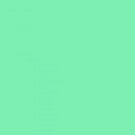
Reiseziel suchen
Reiseziele
Afrika
Äthiopien
Botswana
Kenia
Madagaskar
Malawi
Mosambik
Namibia
Ruanda
Sambia
Simbabwe
Südafrika
Tansania
Uganda