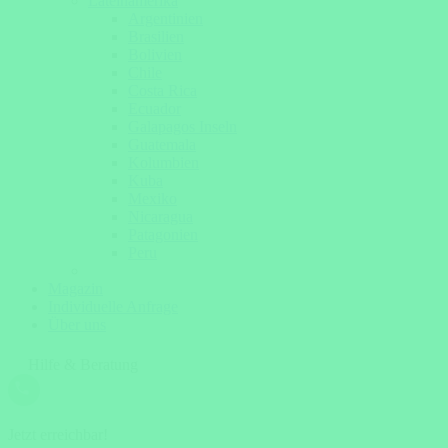
Lateinamerika
Argentinien
Brasilien
Bolivien
Chile
Costa Rica
Ecuador
Galapagos Inseln
Guatemala
Kolumbien
Kuba
Mexiko
Nicaragua
Patagonien
Peru
Magazin
Individuelle Anfrage
Über uns
Hilfe & Beratung
Jetzt erreichbar!