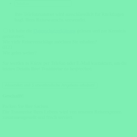
Ihre Telefonnummer wird ausschliesslich für Rückfragen
bzgl. Ihres Reisewunschs verwendet.
Ich habe die
Datenschutzerklärung
gelesen und zur Kenntnis
genommen.
Wie viele Reisevorschläge möchten Sie erhalten?
0
1
2
3
Wie gehts weiter?
Sie werden in Kürze per Telefon oder E-Mail kontaktiert, um die
letzten Details Ihrer Traumreise zu besprechen.
Absenden und 3 unverbindliche Angebote erhalten!
Geschafft!
Packen Sie Ihre Sachen.
Die Traumreise Ihres Lebens wird von unseren Reiseexperten
zusammengestellt und frisch serviert.