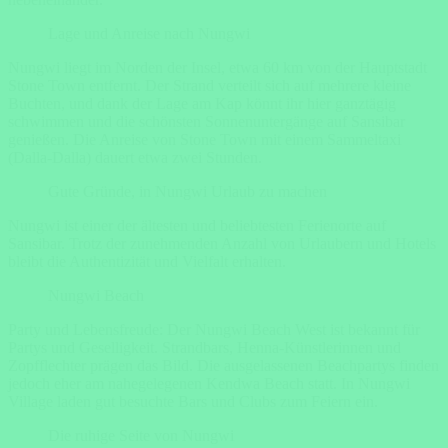
Lage und Anreise nach Nungwi
Nungwi liegt im Norden der Insel, etwa 60 km von der Hauptstadt
Stone Town entfernt. Der Strand verteilt sich auf mehrere kleine
Buchten, und dank der Lage am Kap könnt ihr hier ganztägig
schwimmen und die schönsten Sonnenuntergänge auf Sansibar
genießen. Die Anreise von Stone Town mit einem Sammeltaxi
(Dalla-Dalla) dauert etwa zwei Stunden.
Gute Gründe, in Nungwi Urlaub zu machen
Nungwi ist einer der ältesten und beliebtesten Ferienorte auf
Sansibar. Trotz der zunehmenden Anzahl von Urlaubern und Hotels
bleibt die Authentizität und Vielfalt erhalten.
Nungwi Beach
Party und Lebensfreude: Der Nungwi Beach West ist bekannt für
Partys und Geselligkeit. Strandbars, Henna-Künstlerinnen und
Zopfflechter prägen das Bild. Die ausgelassenen Beachpartys finden
jedoch eher am nahegelegenen Kendwa Beach statt. In Nungwi
Village laden gut besuchte Bars und Clubs zum Feiern ein.
Die ruhige Seite von Nungwi