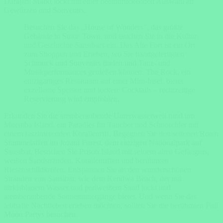
Darajani Markt lockt mit einer beeindruckenden Auswahl an
Gewürzen und Souvenirs.
Besuchen Sie das „House of Wonders“, das größte
Gebäude in Stone Town, und tauchen Sie in die Kultur
und Geschichte Sansibars ein. Das Alte Fort ist ein Ort
zum Shoppen und Erleben, wo Sie handgefertigten
Schmuck und Souvenirs finden und Tanz- und
Musikperformances genießen können. The Rock, ein
einzigartiges Restaurant auf einer Mini-Insel, bietet
exzellente Speisen und leckere Cocktails – rechtzeitige
Reservierung wird empfohlen.
Erkunden Sie die atemberaubende Unterwasserwelt rund um
Mnemba Island, ein Paradies für Taucher und Schnorchler mit
einem faszinierenden Korallenriff. Begegnen Sie den seltenen Roten
Stummelaffen im Jozani Forest, dem einzigen Nationalpark auf
Sansibar. Besuchen Sie Prison Island mit seinem alten Gefängnis,
weißen Sandstränden, Korallenriffen und berühmten
Riesenschildkröten. Entspannen Sie an den wunderschönen
Stränden von Sansibar, wie dem Kendwa Beach, der mit
türkisblauem Wasser und perlweißem Sand lockt und
atemberaubende Sonnenuntergänge bietet. Und wenn Sie das
lebhafte Nachtleben erleben möchten, sollten Sie die berühmten Full
Moon Partys besuchen.