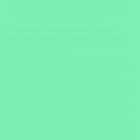
Genießen Sie Ihre Badeverlängerung auf Sansibar und
lassen Sie sich von der faszinierenden Atmosphäre und
den Sehenswürdigkeiten der Insel verzaubern!
Der perfekte Abschluss der Ruanda-
Rundreise bieten entspannte Tage am
Nungwi Beach West
Eine Badeverlängerung am Nungwi Beach West auf Sansibar
verspricht ein traumhaftes Urlaubserlebnis an einem der schönsten
Strände der Insel. Nungwi Beach liegt an der Nordküste von
Sansibar und ist bekannt für seine atemberaubenden weißen
Sandstrände, kristallklares türkisfarbenes Wasser und spektakuläre
Sonnenuntergänge. Diese idyllische Umgebung macht den Nungwi
Beach West zu einem beliebten Ziel für Reisende, die nach ihrer
aufregenden Ruanda Rundreise eine entspannte und luxuriöse
Badeverlängerung suchen. Am Nungwi Beach West können Sie
sich auf traumhafte Tage voller Entspannung und Aktivitäten freuen.
Der Strand erstreckt sich über mehrere Kilometer und bietet
ausreichend Platz, um sich unter den schattenspendenden Palmen
niederzulassen und die warmen Sonnenstrahlen zu genießen. Das
türkisfarbene Wasser lädt zu erfrischenden Schwimmeinheiten ein,
und bei Ebbe entstehen flache Naturschwimmbecken, in denen Sie