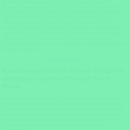
Rundreise eine entspannte und dennoch abwechslungsreiche
Badeverlängerung suchen. Tauchen Sie ein in die Schönheit der
Natur, erleben Sie die faszinierende Unterwasserwelt, genießen Sie
die köstliche Küche und lassen Sie sich von der herzlichen
Gastfreundschaft der Sansibar-Bewohner verzaubern. Ob Sie
aufregende Aktivitäten oder einfach nur Ruhe und Entspannung
suchen, Nungwi Beach West wird Sie mit seiner unvergleichlichen
Schönheit und Vielfalt begeistern. Eine Badeverlängerung an
diesem paradiesischen Ort wird zweifellos zu einem unvergesslichen
Höhepunkt Ihrer Reise.
Individuelle Anfrage
Kombinieren Sie Ihre Ruanda Rundreise
mit einem Aufenthalt Nungwi Beach
North
Nungwi liegt am nördlichsten Zipfel von Sansibar und war einst ein
verschlafenes Fischerdörfchen. Heute ist es einer der beliebtesten
Urlaubsorte der Insel. Hier erlebt ihr traumhafte Sonnenuntergänge
und könnt ganztägig schwimmen. Nungwi Beach ist bei denen
besonders beliebt, die Partys und Trubel suchen. Doch trotz des
Tourismus leben Einheimische und Urlauber friedlich
nebeneinander.