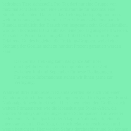
bedrohten Tiere sicherstellt. Pro Tag darf nur eine Gruppe von
maximal acht Besuchern eine Gorillafamilie für maximal eine
Stunde beobachten. Daher ist das Trekking kostspielig und muss
weit im Voraus gebucht werden. Der Volcanoes-Nationalpark in
Ruanda ermöglicht den Besuch von insgesamt zehn Gorillafamilien,
wodurch höchstens 80 Erlaubnisscheine pro Tag ausgestellt werden.
Ein solches Permit kostet ungefähr 1.500 US-Dollar pro Person.
Erfahrene Guides begleiten die Trekking-Gruppen, wobei eine
Sichtung der Gorillas nicht zu hundert Prozent garantiert werden
kann.
Das Gorilla-Trekking kann das ganze Jahr über
durchgeführt werden, doch empfehlen wir die Zeit
zwischen Juni und September für beste Bedingungen.
Für weitere Informationen stehen wir Ihnen gerne zur
Verfügung.
Während Ihrer Rundreise in Ruanda werden Sie auch von einer
Wanderung durch den nebelverhangenen Wald im Nyungwe-Forest-
Nationalpark beeindruckt sein. Hier leben neben den Gorillas auch
weitere Primatenarten wie die lebenslustigen Sykes-Affen, die
Golden Monkeys und die ungestümen Schimpansen. Ein weiterer
bedeutender Nationalpark ist der Akagera-Nationalpark, einer der
interessantesten in Ostafrika, der noch relativ unerschlossen und
wenig besucht ist. Hier werden Safaris durchgeführt und Sie können