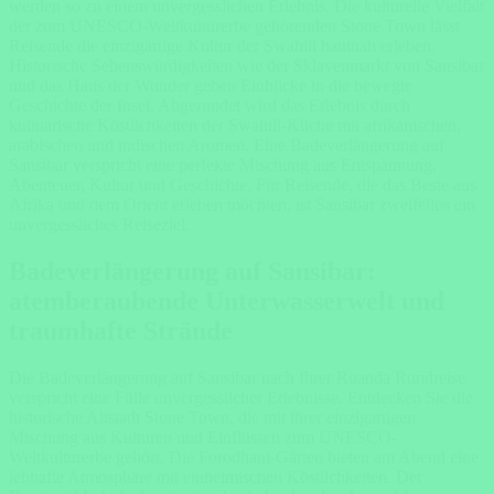
werden so zu einem unvergesslichen Erlebnis. Die kulturelle Vielfalt
der zum UNESCO-Weltkulturerbe gehörenden Stone Town lässt
Reisende die einzigartige Kultur der Swahili hautnah erleben.
Historische Sehenswürdigkeiten wie der Sklavenmarkt von Sansibar
und das Haus der Wunder geben Einblicke in die bewegte
Geschichte der Insel. Abgerundet wird das Erlebnis durch
kulinarische Köstlichkeiten der Swahili-Küche mit afrikanischen,
arabischen und indischen Aromen. Eine Badeverlängerung auf
Sansibar verspricht eine perfekte Mischung aus Entspannung,
Abenteuer, Kultur und Geschichte. Für Reisende, die das Beste aus
Afrika und dem Orient erleben möchten, ist Sansibar zweifellos ein
unvergessliches Reiseziel.
Badeverlängerung auf Sansibar:
atemberaubende Unterwasserwelt und
traumhafte Strände
Die Badeverlängerung auf Sansibar nach Ihrer Ruanda Rundreise
verspricht eine Fülle unvergesslicher Erlebnisse. Entdecken Sie die
historische Altstadt Stone Town, die mit ihrer einzigartigen
Mischung aus Kulturen und Einflüssen zum UNESCO-
Weltkulturerbe gehört. Die Forodhani-Gärten bieten am Abend eine
lebhafte Atmosphäre mit einheimischen Köstlichkeiten. Der