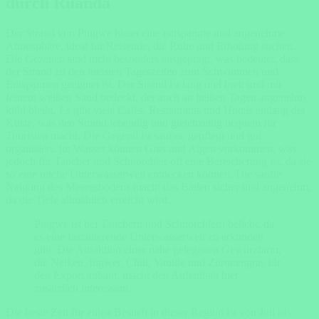
durch Ruanda
Der Strand von Pingwe bietet eine entspannte und angenehme
Atmosphäre, ideal für Reisende, die Ruhe und Erholung suchen.
Die Gezeiten sind nicht besonders ausgeprägt, was bedeutet, dass
der Strand zu den meisten Tageszeiten zum Schwimmen und
Entspannen geeignet ist. Der Strand ist lang und breit und mit
feinem weißen Sand bedeckt, der auch an heißen Tagen angenehm
kühl bleibt. Es gibt viele Cafés, Restaurants und Hotels entlang der
Küste, was den Strand lebendig und gleichzeitig bequem für
Touristen macht. Die Gegend ist sauber, gepflegt und gut
organisiert. Im Wasser können Gras und Algen vorkommen, was
jedoch für Taucher und Schnorchler oft eine Bereicherung ist, da sie
so eine reiche Unterwasserwelt entdecken können. Die sanfte
Neigung des Meeresbodens macht das Baden sicher und angenehm,
da die Tiefe allmählich erreicht wird.
Pingwe ist bei Tauchern und Schnorchlern beliebt, da
es eine faszinierende Unterwasserwelt zu erkunden
gibt. Die Attraktion einer nahe gelegenen Gewürzfarm,
die Nelken, Ingwer, Chili, Vanille und Zitronengras für
den Export anbaut, macht den Aufenthalt hier
zusätzlich interessant.
Die beste Zeit für einen Besuch in dieser Region ist von Juli bis