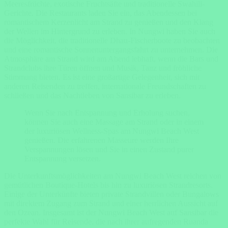
Meeresfrüchte, exotische Fruchtsäfte und traditionelle Swahili-
Gerichte. Die Restaurants laden Sie ein, das Abendessen bei
romantischem Kerzenlicht am Strand zu genießen und den Klang
der Wellen im Hintergrund zu erleben. In Nungwi haben Sie auch
die Möglichkeit, die traditionelle Dhau-Fischerboote zu beobachten
und eine romantische Sonnenuntergangsfahrt zu unternehmen. Die
Atmosphäre am Strand wird am Abend lebhaft, wenn die Bars und
Strandclubs ihre Türen öffnen und Musik, Tanz und fröhliche
Stimmung bieten. Es ist eine großartige Gelegenheit, sich mit
anderen Reisenden zu treffen, internationale Freundschaften zu
schließen und das Nachtleben von Sansibar zu erleben.
Wenn Sie nach Entspannung und Erholung suchen,
können Sie auch eine Massage am Strand oder in einem
der luxuriösen Wellness-Spas am Nungwi Beach West
genießen. Die erfahrenen Masseure werden Ihre
Verspannungen lösen und Sie in einen Zustand purer
Entspannung versetzen.
Die Unterkunftsmöglichkeiten am Nungwi Beach West reichen von
gemütlichen Boutique-Hotels bis hin zu luxuriösen Strandresorts.
Einige der Unterkünfte bieten private Strandvillen oder Bungalows
mit direktem Zugang zum Strand und einer herrlichen Aussicht auf
den Ozean. Insgesamt ist der Nungwi Beach West auf Sansibar die
perfekte Wahl für Reisende, die nach ihrer aufregenden Ruanda