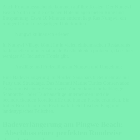
Auch Erholungssuchende kommen auf ihre Kosten. Der Nungwi
Beach North und die östlichen Hotelanlagen bieten Ruhe und
Entspannung. Etwa 10 Minuten entfernt liegt Ras Nungwi, ein
ruhiger Ort mit einzigartigen Unterkünften.
Nungwi kulinarisch erleben
In Nungwi Village könnt ihr in vielen einheimischen Restaurants
traditionelle und internationale Köstlichkeiten probieren, da es hier
weniger All-Inclusive Hotels gibt.
Ausflüge und Freizeittipps in Nungwi und Umgebung
Eine Badeverlängerung im Norden Sansibars bietet mehr als nur
Party und Strandtage. Das Mnarani Marine Turtles Conservation
Aquarium ist einen Besuch wert. Zudem könnt ihr halbtägige
Schnorchel- oder Tauchausflüge unternehmen und die
beeindruckenden Korallenriffe und bunten Fische erkunden. Ein
früher Besuch auf dem Fischmarkt bietet frischen Fang und
landestypisches Feilschen.
Badeverlängerung am Pingwe Beach:
Abschluss einer perfekten Rundreise