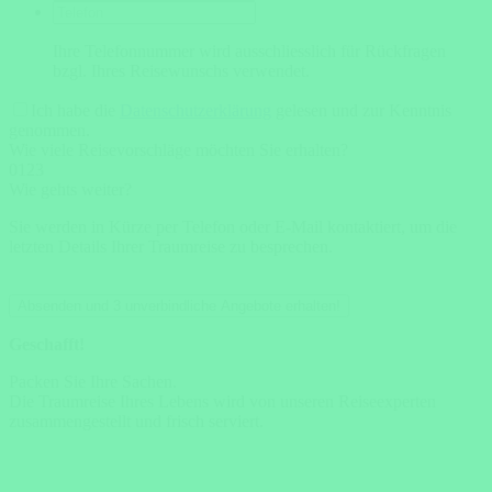
Ihre Telefonnummer wird ausschliesslich für Rückfragen
bzgl. Ihres Reisewunschs verwendet.
Ich habe die
Datenschutzerklärung
gelesen und zur Kenntnis
genommen.
Wie viele Reisevorschläge möchten Sie erhalten?
0
1
2
3
Wie gehts weiter?
Sie werden in Kürze per Telefon oder E-Mail kontaktiert, um die
letzten Details Ihrer Traumreise zu besprechen.
Absenden und 3 unverbindliche Angebote erhalten!
Geschafft!
Packen Sie Ihre Sachen.
Die Traumreise Ihres Lebens wird von unseren Reiseexperten
zusammengestellt und frisch serviert.