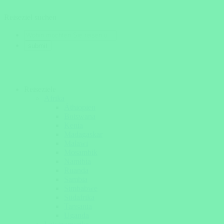
Reiseziel suchen
Reiseziele
Afrika
Äthiopien
Botswana
Kenia
Madagaskar
Malawi
Mosambik
Namibia
Ruanda
Sambia
Simbabwe
Südafrika
Tansania
Uganda