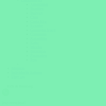
Lateinamerika
Argentinien
Brasilien
Bolivien
Chile
Costa Rica
Ecuador
Galapagos Inseln
Guatemala
Kolumbien
Kuba
Mexiko
Nicaragua
Patagonien
Peru
Magazin
Individuelle Anfrage
Über uns
Hilfe & Beratung
Jetzt erreichbar!