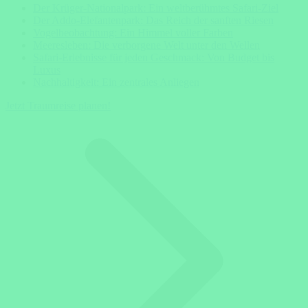
Der Krüger-Nationalpark: Ein weltberühmtes Safari-Ziel
Der Addo-Elefantenpark: Das Reich der sanften Riesen
Vogelbeobachtung: Ein Himmel voller Farben
Meeresleben: Die verborgene Welt unter den Wellen
Safari-Erlebnisse für jeden Geschmack: Von Budget bis
Luxus
Nachhaltigkeit: Ein zentrales Anliegen
Jetzt Traumreise planen!