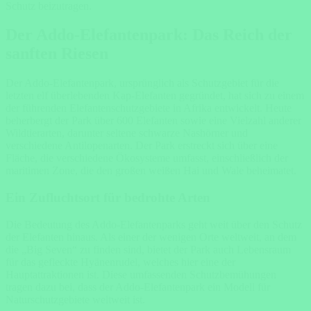
Schutz beizutragen.
Der Addo-Elefantenpark: Das Reich der
sanften Riesen
Der Addo-Elefantenpark, ursprünglich als Schutzgebiet für die
letzten elf überlebenden Kap-Elefanten gegründet, hat sich zu einem
der führenden Elefantenschutzgebiete in Afrika entwickelt. Heute
beherbergt der Park über 600 Elefanten sowie eine Vielzahl anderer
Wildtierarten, darunter seltene schwarze Nashörner und
verschiedene Antilopenarten. Der Park erstreckt sich über eine
Fläche, die verschiedene Ökosysteme umfasst, einschließlich der
maritimen Zone, die den großen weißen Hai und Wale beheimatet.
Ein Zufluchtsort für bedrohte Arten
Die Bedeutung des Addo-Elefantenparks geht weit über den Schutz
der Elefanten hinaus. Als einer der wenigen Orte weltweit, an dem
die „Big Seven“ zu finden sind, bietet der Park auch Lebensraum
für das gefleckte Hyänenrudel, welches hier eine der
Hauptattraktionen ist. Diese umfassenden Schutzbemühungen
tragen dazu bei, dass der Addo-Elefantenpark ein Modell für
Naturschutzgebiete weltweit ist.