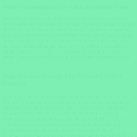
Addo-Elefantenpark: Das Reich der sanften Riesen
Der Addo-Elefantenpark, ursprünglich gegründet, um die letzten
überlebenden Kap-Elefanten zu schützen, ist heute Heimat von über
600 Elefanten. Neben den majestätischen Elefanten beherbergt der
Park auch seltene schwarze Nashörner, verschiedene Antilopenarten
und das einzigartige gefleckte Hyänenrudel. Der Park bietet auch
die seltene Gelegenheit, die „Big Seven“ zu sehen – zusätzlich zu
den Big Five gehören auch der große weiße Hai und der Wal zu
dieser Liste, die in den Gewässern um den Park gefunden werden
können.
Vogelbeobachtung: Ein Himmel voller
Farben
Südafrika ist ein wahres Paradies für Vogelbeobachter. Das Land
zählt fast 850 registrierte Vogelarten, und jede Region bietet dabei
ihre eigenen ornithologischen Schätze. Ein besonderes Highlight ist
der iSimangaliso Wetland Park, der nicht nur zum UNESCO-
Weltkulturerbe gehört, sondern auch eine unglaubliche Vielfalt an
Vogelarten aufweist. Hier können Besucher in den weitläufigen
Feuchtgebieten seltene und exotische Vögel wie Pelikane,
Flamingos und sogar die seltenen Schuhschnäbel beobachten. Diese