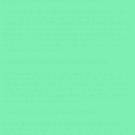
Budget-Safaris: Abenteuer für Sparfüchse
Für Abenteuerlustige, die das authentische Safari-Erlebnis suchen,
ohne dabei ein Vermögen auszugeben, sind Budget-Safaris eine
ausgezeichnete Wahl. Südafrika bietet zahlreiche Möglichkeiten für
Selbstfahrer-Safaris, bei denen Besucher in eigenen oder gemieteten
Fahrzeugen die Nationalparks erkunden können. Diese Option
erlaubt es, die faszinierende Tierwelt auf eigene Faust zu entdecken,
und bietet zudem eine erhebliche Kostenersparnis gegenüber
organisierten Touren mit Guide.
Camping und Selbstversorger-Unterkünfte
Viele Reservate verfügen über gut ausgestattete Campingplätze und
Selbstversorger-Unterkünfte, die nicht nur günstig sind, sondern
auch eine unmittelbare Nähe zur Natur bieten. Diese Art des Reisens
ermöglicht es, unter dem afrikanischen Sternenhimmel einzuschlafen
und am Morgen vom Gesang der Wildvögel geweckt zu werden –
eine wahrhaft unvergessliche Erfahrung.
Luxus-Safaris: Eleganz in der Wildnis
Für jene, die sich während ihrer Safari-Zeit besonderen Komfort
und Exklusivität wünschen, sind die Luxus-Safaris in Südafrika die
ideale Wahl. Exklusive Lodges und Camps, wie jene in der Sabi