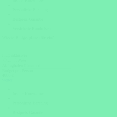
Insider Know-how
Persönliche Beratung
Bestpreis-Garantie
Versicherte Rundreisen
Wieviel Budget planen Sie ein?
Flug inklusive?
Ja
Nein
Abflughafen
Budget pro Person
4000 €
weiter
Insider Know-how
Persönliche Beratung
Bestpreis-Garantie