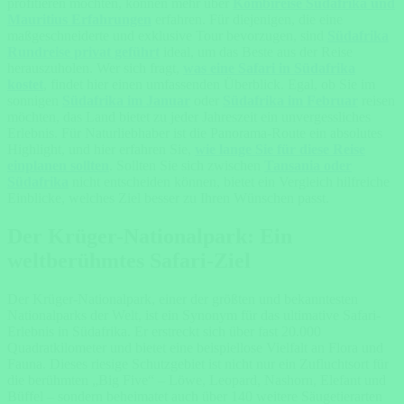
profitieren möchten, können mehr über
Kombireise Südafrika und
Mauritius Erfahrungen
erfahren. Für diejenigen, die eine
maßgeschneiderte und exklusive Tour bevorzugen, sind
Südafrika
Rundreise privat geführt
ideal, um das Beste aus der Reise
herauszuholen. Wer sich fragt,
was eine Safari in Südafrika
kostet
, findet hier einen umfassenden Überblick. Egal, ob Sie im
sonnigen
Südafrika im Januar
oder
Südafrika im Februar
reisen
möchten, das Land bietet zu jeder Jahreszeit ein unvergessliches
Erlebnis. Für Naturliebhaber ist die Panorama-Route ein absolutes
Highlight, und hier erfahren Sie,
wie lange Sie für diese Reise
einplanen sollten
. Sollten Sie sich zwischen
Tansania oder
Südafrika
nicht entscheiden können, bietet ein Vergleich hilfreiche
Einblicke, welches Ziel besser zu Ihren Wünschen passt.
Der Krüger-Nationalpark: Ein
weltberühmtes Safari-Ziel
Der Krüger-Nationalpark, einer der größten und bekanntesten
Nationalparks der Welt, ist ein Synonym für das ultimative Safari-
Erlebnis in Südafrika. Er erstreckt sich über fast 20.000
Quadratkilometer und bietet eine beispiellose Vielfalt an Flora und
Fauna. Dieses riesige Schutzgebiet ist nicht nur ein Zufluchtsort für
die berühmten „Big Five“ – Löwe, Leopard, Nashorn, Elefant und
Büffel – sondern beheimatet auch über 140 weitere Säugetierarten