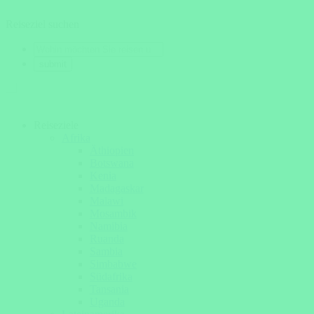
Reiseziel suchen
Reiseziele
Afrika
Äthiopien
Botswana
Kenia
Madagaskar
Malawi
Mosambik
Namibia
Ruanda
Sambia
Simbabwe
Südafrika
Tansania
Uganda