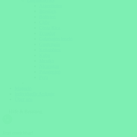
Lateinamerika
Argentinien
Brasilien
Bolivien
Chile
Costa Rica
Ecuador
Galapagos Inseln
Guatemala
Kolumbien
Kuba
Mexiko
Nicaragua
Patagonien
Peru
Magazin
Individuelle Anfrage
Über uns
Hilfe & Beratung
Jetzt erreichbar!