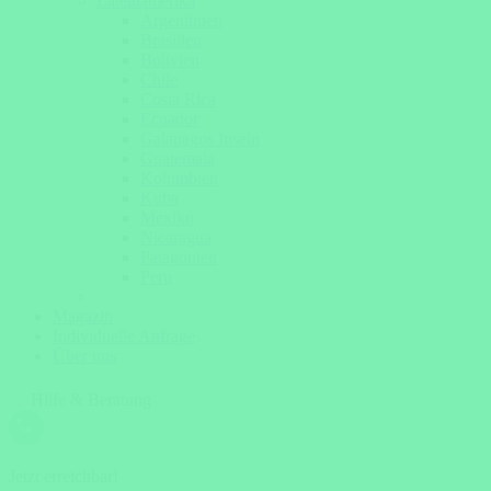
Lateinamerika
Argentinien
Brasilien
Bolivien
Chile
Costa Rica
Ecuador
Galapagos Inseln
Guatemala
Kolumbien
Kuba
Mexiko
Nicaragua
Patagonien
Peru
Magazin
Individuelle Anfrage
Über uns
Hilfe & Beratung
Jetzt erreichbar!