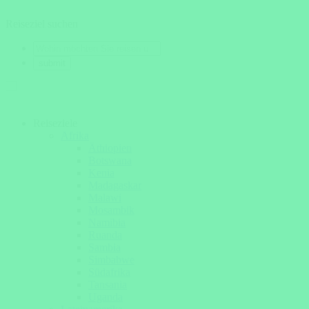
Reiseziel suchen
Reiseziele
Afrika
Äthiopien
Botswana
Kenia
Madagaskar
Malawi
Mosambik
Namibia
Ruanda
Sambia
Simbabwe
Südafrika
Tansania
Uganda