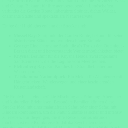
nach Storms River im Osten und verläuft durch die Provinzen West-
und Ostkap. Bekannt für ihre atemberaubenden Landschaften,
verbindet die Garden Route unberührte Strände, dichte Wälder,
charmante Städte und spektakuläre Naturreservate.
Einige der Highlights entlang der Strecke sind:
Mossel Bay
: Startpunkt der Garden Route, bekannt für seine
historischen Stätten und wunderschönen Strände.
George
: Eine charmante Stadt, die als Tor zu den Outeniqua-
Bergen dient und hervorragende Wandermöglichkeiten bietet.
Knysna
: Berühmt für die Knysna Heads, zwei imposante
Sandsteinfelsen, die die Lagune vom Meer trennen.
Plettenberg Bay
: Ein Paradies für Strandliebhaber und
Wassersportler.
Tsitsikamma Nationalpark
: Ein Mekka für Abenteurer mit
Hängebrücken, Wanderwegen und einer faszinierenden
Küstenlandschaft.
Die Route bietet eine perfekte Mischung aus Erholung, Abenteuer
und kulturellen Erlebnissen. Besonders Familien können diese
Strecke ideal mit einer malariafreien Safari oder einer Safari mit
Kindern kombinieren, um die Natur Südafrikas sicher und intensiv
zu erleben. Für diejenigen, die ihre Reise luxuriös abrunden
möchten, ist eine Kombireise Südafrika Seychellen oder eine
Verbindung aus Südafrika und Mauritius die perfekte Wahl. Auch