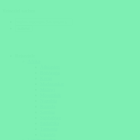
Reiseziel suchen
Reiseziele
Afrika
Äthiopien
Botswana
Kenia
Madagaskar
Malawi
Mosambik
Namibia
Ruanda
Sambia
Simbabwe
Südafrika
Tansania
Uganda