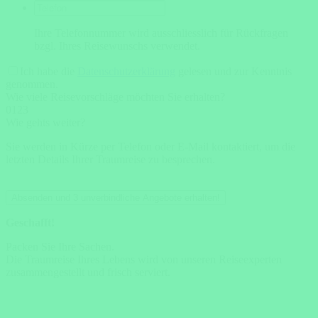
Ihre Telefonnummer wird ausschliesslich für Rückfragen
bzgl. Ihres Reisewunschs verwendet.
Ich habe die
Datenschutzerklärung
gelesen und zur Kenntnis
genommen.
Wie viele Reisevorschläge möchten Sie erhalten?
0
1
2
3
Wie gehts weiter?
Sie werden in Kürze per Telefon oder E-Mail kontaktiert, um die
letzten Details Ihrer Traumreise zu besprechen.
Absenden und 3 unverbindliche Angebote erhalten!
Geschafft!
Packen Sie Ihre Sachen.
Die Traumreise Ihres Lebens wird von unseren Reiseexperten
zusammengestellt und frisch serviert.