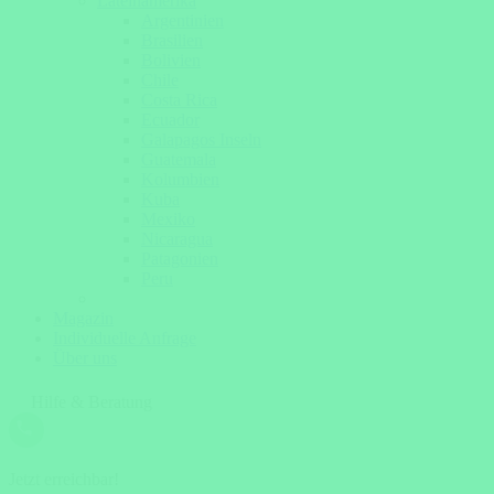
Lateinamerika
Argentinien
Brasilien
Bolivien
Chile
Costa Rica
Ecuador
Galapagos Inseln
Guatemala
Kolumbien
Kuba
Mexiko
Nicaragua
Patagonien
Peru
Magazin
Individuelle Anfrage
Über uns
Hilfe & Beratung
Jetzt erreichbar!