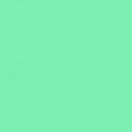
Insider Know-how
Persönliche Beratung
Bestpreis-Garantie
Versicherte Rundreisen
Wieviel Budget planen Sie ein?
Flug inklusive?
Ja
Nein
Abflughafen
Budget pro Person
4000 €
weiter
Insider Know-how
Persönliche Beratung
Bestpreis-Garantie