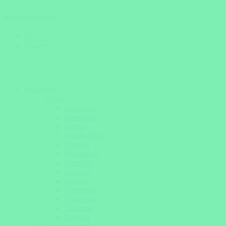
Reiseziel suchen
Reiseziele
Afrika
Äthiopien
Botswana
Kenia
Madagaskar
Malawi
Mosambik
Namibia
Ruanda
Sambia
Simbabwe
Südafrika
Tansania
Uganda