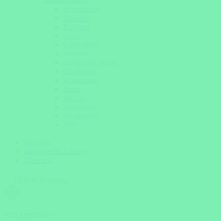
Lateinamerika
Argentinien
Brasilien
Bolivien
Chile
Costa Rica
Ecuador
Galapagos Inseln
Guatemala
Kolumbien
Kuba
Mexiko
Nicaragua
Patagonien
Peru
Magazin
Individuelle Anfrage
Über uns
Hilfe & Beratung
Jetzt erreichbar!