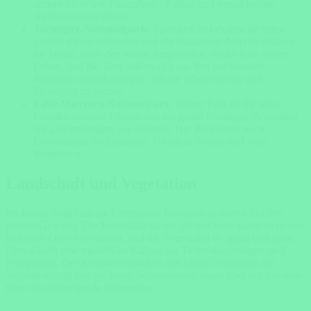
andere Tiere wie Flusspferde, Zebras und verschiedene
Antilopenarten sehen.
Tarangire-Nationalpark
: Tarangire ist bekannt für seine
großen Elefantenherden und die markanten Affenbrotbäume.
Im Januar, nach den ersten Regenfällen, ist der Park voller
Leben, und die Tiere haben sich aus den trockeneren
Regionen zurückgezogen, um die Wasserstellen und
Flussläufe zu nutzen.
Lake Manyara Nationalpark
: Dieser Park ist für seine
baumkletternden Löwen und die große Flamingo-Population
am gleichnamigen See bekannt. Der Park bietet auch
Lebensraum für Elefanten, Giraffen, Zebras und viele
Vogelarten.
Landschaft und Vegetation
Im Januar zeigt sich die Landschaft Tansanias in einem frischen,
grünen Gewand. Die Regenfälle haben die trockene Savanne in eine
blühende Oase verwandelt, und die Vegetation ist üppig und grün.
Dies schafft eine malerische Kulisse für Tierbeobachtungen und
Fotografien. Der Kontrast zwischen den satten Grüntönen der
Vegetation und den goldenen Sonnenuntergängen über der Savanne
bietet beeindruckende Fotomotive.