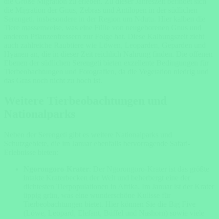
die Große Migration zu erleben. Zu dieser Jahreszeit befindet sich
die Migration der Gnus, Zebras und Antilopen in der südlichen
Serengeti, insbesondere in der Region um Ndutu. Hier kalben die
Tiere massenweise, was eine Fülle von neugeborenen Gnus und
anderen Pflanzenfressern zur Folge hat. Diese Kalbungszeit zieht
auch zahlreiche Raubtiere wie Löwen, Leoparden, Geparden und
Hyänen an, die in dieser Zeit reichlich Nahrung finden. Die offenen
Ebenen der südlichen Serengeti bieten exzellente Bedingungen für
Tierbeobachtungen und Fotografien, da die Vegetation niedrig und
das Gras noch nicht zu hoch ist.
Weitere Tierbeobachtungen und
Nationalparks
Neben der Serengeti gibt es weitere Nationalparks und
Schutzgebiete, die im Januar ebenfalls hervorragende Safari-
Erlebnisse bieten:
Ngorongoro-Krater
: Der Ngorongoro-Krater ist das größte
intakte Kraterbecken der Welt und beherbergt eine der
dichtesten Tierpopulationen in Afrika. Im Januar ist der Krater
üppig grün, was eine wunderschöne Kulisse für
Tierbeobachtungen bietet. Hier können Sie die Big Five
(Löwe, Leopard, Elefant, Büffel und Nashorn) sowie viele