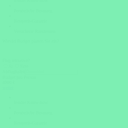
Insider Know-how
Persönliche Beratung
Bestpreis-Garantie
Versicherte Rundreisen
Wieviel Budget planen Sie ein?
Flug inklusive?
Ja
Nein
Abflughafen
Budget pro Person
4000 €
weiter
Insider Know-how
Persönliche Beratung
Bestpreis-Garantie