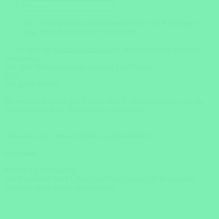
Ihre Telefonnummer wird ausschliesslich für Rückfragen
bzgl. Ihres Reisewunschs verwendet.
Ich habe die
Datenschutzerklärung
gelesen und zur Kenntnis
genommen.
Wie viele Reisevorschläge möchten Sie erhalten?
0
1
2
3
Wie gehts weiter?
Sie werden in Kürze per Telefon oder E-Mail kontaktiert, um die
letzten Details Ihrer Traumreise zu besprechen.
Absenden und 3 unverbindliche Angebote erhalten!
Geschafft!
Packen Sie Ihre Sachen.
Die Traumreise Ihres Lebens wird von unseren Reiseexperten
zusammengestellt und frisch serviert.