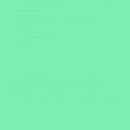
Regenbekleidung mitnehmen
: Da es regnen kann, ist es
ratsam, leichte Regenbekleidung und wasserdichte Schuhe
mitzunehmen.
Schutz gegen Mücken
: Obwohl das Risiko für Malaria in
den Höhenlagen relativ gering ist, ist es wichtig,
Mückenschutzmittel und langärmelige Kleidung für die
Abende mitzunehmen.
Sonnenschutz
: Auch in der Regenzeit kann die Sonne
intensiv sein, daher sind Sonnencreme, Hut und Sonnenbrille
unerlässlich.
Fazit
Eine Safari in Tansania im Januar bietet eine beeindruckende
Mischung aus spektakulärer Tierbeobachtung, atemberaubender
Landschaft und relativer Ruhe aufgrund der geringeren
Touristenzahlen. Ob Sie die Große Migration in der südlichen
Serengeti erleben, die majestätischen Elefantenherden in Tarangire
beobachten oder die einzigartige Landschaft des Ngorongoro-
Kraters erkunden möchten – Tansania im Januar ist ein Reiseziel,
das Sie nicht enttäuschen wird.