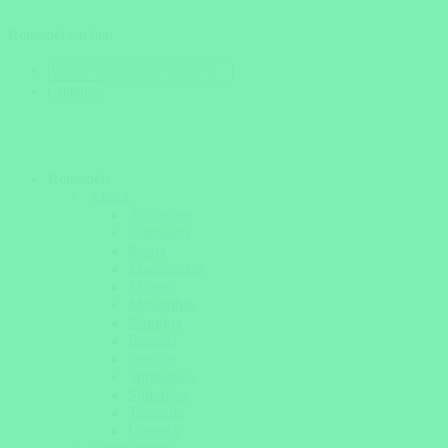
Reiseziel suchen
Reiseziele
Afrika
Äthiopien
Botswana
Kenia
Madagaskar
Malawi
Mosambik
Namibia
Ruanda
Sambia
Simbabwe
Südafrika
Tansania
Uganda