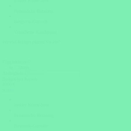
Insider Know-how
Persönliche Beratung
Bestpreis-Garantie
Versicherte Rundreisen
Wieviel Budget planen Sie ein?
Flug inklusive?
Ja
Nein
Abflughafen
Budget pro Person
4000 €
weiter
Insider Know-how
Persönliche Beratung
Bestpreis-Garantie