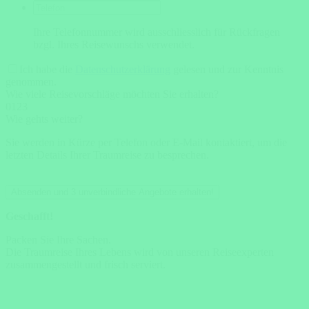
Ihre Telefonnummer wird ausschliesslich für Rückfragen
bzgl. Ihres Reisewunschs verwendet.
Ich habe die
Datenschutzerklärung
gelesen und zur Kenntnis
genommen.
Wie viele Reisevorschläge möchten Sie erhalten?
0
1
2
3
Wie gehts weiter?
Sie werden in Kürze per Telefon oder E-Mail kontaktiert, um die
letzten Details Ihrer Traumreise zu besprechen.
Absenden und 3 unverbindliche Angebote erhalten!
Geschafft!
Packen Sie Ihre Sachen.
Die Traumreise Ihres Lebens wird von unseren Reiseexperten
zusammengestellt und frisch serviert.