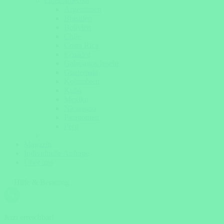
Lateinamerika
Argentinien
Brasilien
Bolivien
Chile
Costa Rica
Ecuador
Galapagos Inseln
Guatemala
Kolumbien
Kuba
Mexiko
Nicaragua
Patagonien
Peru
Magazin
Individuelle Anfrage
Über uns
Hilfe & Beratung
Jetzt erreichbar!