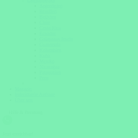
Lateinamerika
Argentinien
Brasilien
Bolivien
Chile
Costa Rica
Ecuador
Galapagos Inseln
Guatemala
Kolumbien
Kuba
Mexiko
Nicaragua
Patagonien
Peru
Magazin
Individuelle Anfrage
Über uns
Hilfe & Beratung
Jetzt erreichbar!