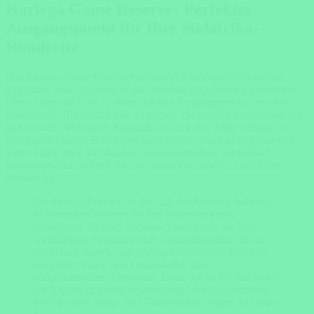
Kariega Game Reserve: Perfekter
Ausgangspunkt für Ihre Südafrika-
Rundreise
Das Kariega Game Reserve befindet sich in einer privilegierten
Lage nahe Port Elizabeth in der östlichen Kap-Provinz Südafrikas.
Diese Lage macht es zu einem idealen Ausgangspunkt, um eine
umfassende Südafrika-Reise zu planen, die sowohl den Besuch der
pulsierenden Metropole Kapstadt als auch eine Fahrt entlang der
berühmten Garden Route umfassen könnte. Kariega liegt nur eine
kurze Fahrt, etwa 10 Minuten, vom malerischen Küstendorf
Kenton-on-Sea entfernt, das als verstecktes Juwel an der Küste
bekannt ist.
Die Ostkap-Provinz, in der sich das Reservat befindet,
ist besonders bekannt für ihre beeindruckende
biologische Vielfalt. Mit einer Landschaft, die von
weitläufigen Savannen über Graslandschaften bis hin
zu dichten Busch- und Waldgebieten reicht, bietet sie
die größte Flora- und Faunavielfalt aller
südafrikanischen Provinzen. Diese reiche Vielfalt macht
die Region zu einem Schmelztiegel der Naturwunder,
der für jeden Natur- und Tierliebhaber einiges zu bieten