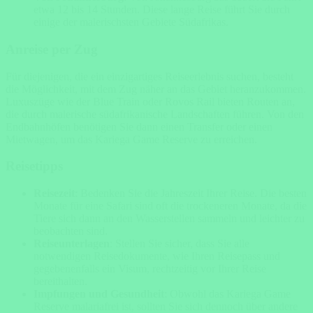
etwa 12 bis 14 Stunden. Diese lange Reise führt Sie durch
einige der malerischsten Gebiete Südafrikas.
Anreise per Zug
Für diejenigen, die ein einzigartiges Reiseerlebnis suchen, besteht
die Möglichkeit, mit dem Zug näher an das Gebiet heranzukommen.
Luxuszüge wie der Blue Train oder Rovos Rail bieten Routen an,
die durch malerische südafrikanische Landschaften führen. Von den
Endbahnhöfen benötigen Sie dann einen Transfer oder einen
Mietwagen, um das Kariega Game Reserve zu erreichen.
Reisetipps
Reisezeit
: Bedenken Sie die Jahreszeit Ihrer Reise. Die besten
Monate für eine Safari sind oft die trockeneren Monate, da die
Tiere sich dann an den Wasserstellen sammeln und leichter zu
beobachten sind.
Reiseunterlagen
: Stellen Sie sicher, dass Sie alle
notwendigen Reisedokumente, wie Ihren Reisepass und
gegebenenfalls ein Visum, rechtzeitig vor Ihrer Reise
bereithalten.
Impfungen und Gesundheit
: Obwohl das Kariega Game
Reserve malariafrei ist, sollten Sie sich dennoch über andere