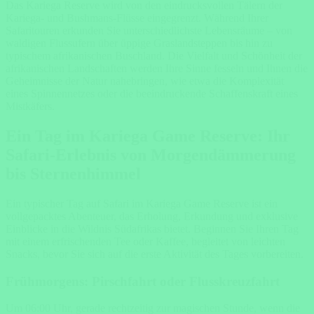
Das Kariega Reserve wird von den eindrucksvollen Tälern der
Kariega- und Bushmans-Flüsse eingegrenzt. Während Ihrer
Safaritouren erkunden Sie unterschiedlichste Lebensräume – von
waldigen Flussufern über üppige Graslandsteppen bis hin zu
typischem afrikanischen Buschland. Die Vielfalt und Schönheit der
afrikanischen Landschaften werden Ihre Sinne fesseln und Ihnen die
Geheimnisse der Natur nahebringen, wie etwa die Komplexität
eines Spinnennetzes oder die beeindruckende Schaffenskraft eines
Mistkäfers.
Ein Tag im Kariega Game Reserve: Ihr
Safari-Erlebnis von Morgendämmerung
bis Sternenhimmel
Ein typischer Tag auf Safari im Kariega Game Reserve ist ein
vollgepacktes Abenteuer, das Erholung, Erkundung und exklusive
Einblicke in die Wildnis Südafrikas bietet. Beginnen Sie Ihren Tag
mit einem erfrischenden Tee oder Kaffee, begleitet von leichten
Snacks, bevor Sie sich auf die erste Aktivität des Tages vorbereiten.
Frühmorgens: Pirschfahrt oder Flusskreuzfahrt
Um 06:00 Uhr, gerade rechtzeitig zur magischen Stunde, wenn die