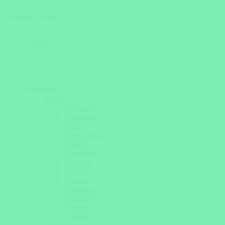
Reiseziel suchen
Reiseziele
Afrika
Äthiopien
Botswana
Kenia
Madagaskar
Malawi
Mosambik
Namibia
Ruanda
Sambia
Simbabwe
Südafrika
Tansania
Uganda