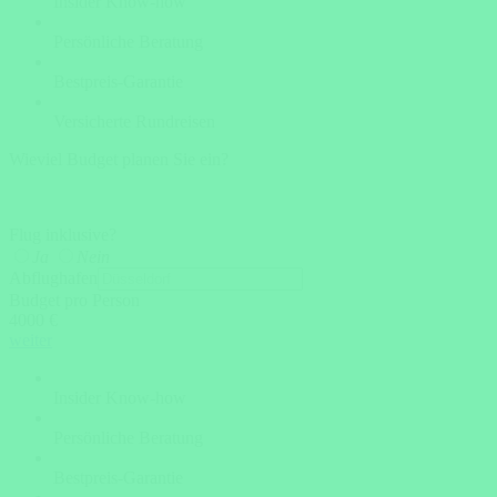
Insider Know-how
Persönliche Beratung
Bestpreis-Garantie
Versicherte Rundreisen
Wieviel Budget planen Sie ein?
Flug inklusive?
Ja
Nein
Abflughafen
Budget pro Person
4000 €
weiter
Insider Know-how
Persönliche Beratung
Bestpreis-Garantie