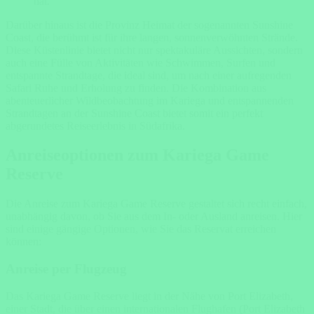
hat.
Darüber hinaus ist die Provinz Heimat der sogenannten Sunshine
Coast, die berühmt ist für ihre langen, sonnenverwöhnten Strände.
Diese Küstenlinie bietet nicht nur spektakuläre Aussichten, sondern
auch eine Fülle von Aktivitäten wie Schwimmen, Surfen und
entspannte Strandtage, die ideal sind, um nach einer aufregenden
Safari Ruhe und Erholung zu finden. Die Kombination aus
abenteuerlicher Wildbeobachtung im Kariega und entspannenden
Strandtagen an der Sunshine Coast bietet somit ein perfekt
abgerundetes Reiseerlebnis in Südafrika.
Anreiseoptionen zum Kariega Game
Reserve
Die Anreise zum Kariega Game Reserve gestaltet sich recht einfach,
unabhängig davon, ob Sie aus dem In- oder Ausland anreisen. Hier
sind einige gängige Optionen, wie Sie das Reservat erreichen
können:
Anreise per Flugzeug
Das Kariega Game Reserve liegt in der Nähe von Port Elizabeth,
einer Stadt, die über einen internationalen Flughafen (Port Elizabeth