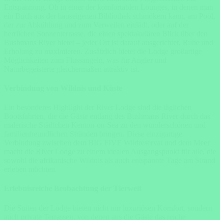
Entspannung. Ob in einer der komfortablen Lounges, in denen man
ein Buch aus der hauseigenen Bibliothek schmökern kann, am Pool,
der zur Abkühlung und zum Verweilen einlädt, oder auf der
herrlichen Sonnenterrasse, die einen spektakulären Blick über den
Bushmans River bietet – jeder Ort ist darauf ausgerichtet, Ruhe und
Erholung zu maximieren. Zusätzlich bietet die Lodge großartige
Möglichkeiten zum Flussangeln, was für Angler und
Naturbegeisterte gleichermaßen attraktiv ist.
Verbindung von Wildnis und Küste
Ein besonderes Highlight der River Lodge sind die täglichen
Bootsfahrten, die die Gäste entlang des Bushmans River durch das
malerische Städtchen Kenton-on-Sea zu den wunderschönen und
familienfreundlichen Stränden bringen. Diese einzigartige
Verbindung zwischen dem BIG FIVE Wildreservat und dem Meer
macht die River Lodge zu einem idealen Ausgangspunkt für alle, die
sowohl die afrikanische Wildnis als auch entspannte Tage am Strand
erleben möchten.
Erlebnisreiche Beobachtung der Tierwelt
Die Suiten der Lodge bieten nicht nur luxuriösen Komfort, sondern
auch private Terrassen, von denen aus die Gäste das reiche