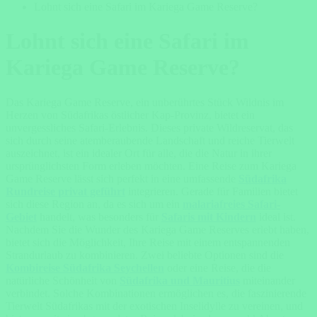
Lohnt sich eine Safari im Kariega Game Reserve?
Lohnt sich eine Safari im
Kariega Game Reserve?
Das Kariega Game Reserve, ein unberührtes Stück Wildnis im
Herzen von Südafrikas östlicher Kap-Provinz, bietet ein
unvergessliches Safari-Erlebnis. Dieses private Wildreservat, das
sich durch seine atemberaubende Landschaft und reiche Tierwelt
auszeichnet, ist ein idealer Ort für alle, die die Natur in ihrer
ursprünglichsten Form erleben möchten. Eine Reise zum Kariega
Game Reserve lässt sich perfekt in eine umfassende
Südafrika
Rundreise privat geführt
integrieren. Gerade für Familien bietet
sich diese Region an, da es sich um ein
malariafreies Safari-
Gebiet
handelt, was besonders für
Safaris mit Kindern
ideal ist.
Nachdem Sie die Wunder des Kariega Game Reserves erlebt haben,
bietet sich die Möglichkeit, Ihre Reise mit einem entspannenden
Strandurlaub zu kombinieren. Zwei beliebte Optionen sind die
Kombireise Südafrika Seychellen
oder eine Reise, die die
natürliche Schönheit von
Südafrika und Mauritius
miteinander
verbindet. Solche Kombinationen ermöglichen es, die faszinierende
Tierwelt Südafrikas mit der exotischen Inselidylle zu vereinen, und