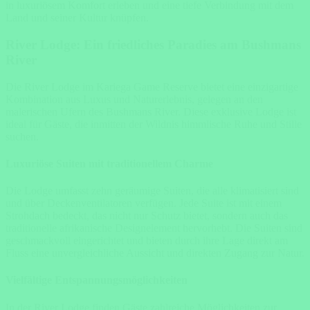
in luxuriösem Komfort erleben und eine tiefe Verbindung mit dem
Land und seiner Kultur knüpfen.
River Lodge: Ein friedliches Paradies am Bushmans
River
Die River Lodge im Kariega Game Reserve bietet eine einzigartige
Kombination aus Luxus und Naturerlebnis, gelegen an den
malerischen Ufern des Bushmans River. Diese exklusive Lodge ist
ideal für Gäste, die inmitten der Wildnis himmlische Ruhe und Stille
suchen.
Luxuriöse Suiten mit traditionellem Charme
Die Lodge umfasst zehn geräumige Suiten, die alle klimatisiert sind
und über Deckenventilatoren verfügen. Jede Suite ist mit einem
Strohdach bedeckt, das nicht nur Schutz bietet, sondern auch das
traditionelle afrikanische Designelement hervorhebt. Die Suiten sind
geschmackvoll eingerichtet und bieten durch ihre Lage direkt am
Fluss eine unvergleichliche Aussicht und direkten Zugang zur Natur.
Vielfältige Entspannungsmöglichkeiten
In der River Lodge finden Gäste zahlreiche Möglichkeiten zur