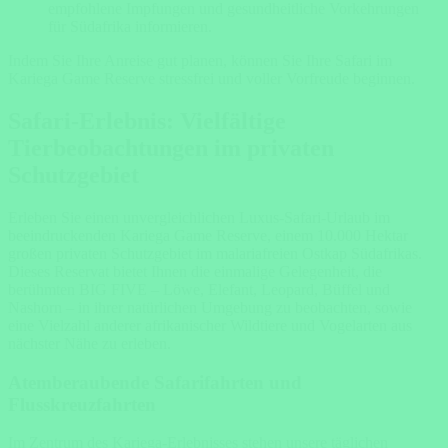
empfohlene Impfungen und gesundheitliche Vorkehrungen
für Südafrika informieren.
Indem Sie Ihre Anreise gut planen, können Sie Ihre Safari im
Kariega Game Reserve stressfrei und voller Vorfreude beginnen.
Safari-Erlebnis: Vielfältige
Tierbeobachtungen im privaten
Schutzgebiet
Erleben Sie einen unvergleichlichen Luxus-Safari-Urlaub im
beeindruckenden Kariega Game Reserve, einem 10.000 Hektar
großen privaten Schutzgebiet im malariafreien Ostkap Südafrikas.
Dieses Reservat bietet Ihnen die einmalige Gelegenheit, die
berühmten BIG FIVE – Löwe, Elefant, Leopard, Büffel und
Nashorn – in ihrer natürlichen Umgebung zu beobachten, sowie
eine Vielzahl anderer afrikanischer Wildtiere und Vogelarten aus
nächster Nähe zu erleben.
Atemberaubende Safarifahrten und
Flusskreuzfahrten
Im Zentrum des Kariega-Erlebnisses stehen unsere täglichen