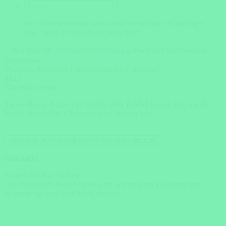
Ihre Telefonnummer wird ausschliesslich für Rückfragen
bzgl. Ihres Reisewunschs verwendet.
Ich habe die
Datenschutzerklärung
gelesen und zur Kenntnis
genommen.
Wie viele Reisevorschläge möchten Sie erhalten?
0
1
2
3
Wie gehts weiter?
Sie werden in Kürze per Telefon oder E-Mail kontaktiert, um die
letzten Details Ihrer Traumreise zu besprechen.
Absenden und 3 unverbindliche Angebote erhalten!
Geschafft!
Packen Sie Ihre Sachen.
Die Traumreise Ihres Lebens wird von unseren Reiseexperten
zusammengestellt und frisch serviert.