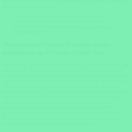
bieten somit ein abgerundetes Reiseerlebnis, das sowohl Abenteuer
als auch Erholung verspricht.
In diesem Blogbeitrag gehen wir detailliert auf die
Gründe ein, warum eine Safari im Kariega Game
Reserve eine bereichernde Erfahrung ist, die man nicht
verpassen sollte.
Malariafreies Safari-Erlebnis in der
östlichen Kap-Provinz Südafrikas
Das Kariega Game Reserve bietet eine einzigartige Möglichkeit, die
faszinierende Tierwelt Südafrikas ohne die Sorge um Malaria zu
erleben. Als malariafreies Gebiet ermöglicht Kariega den Besuchern,
sich voll und ganz auf die Schönheit und Vielfalt der afrikanischen
Natur zu konzentrieren. Diese Eigenschaft macht das Reservat
besonders attraktiv für Familien mit kleinen Kindern sowie für alle,
die gesundheitliche Bedenken bezüglich der Malariaprophylaxe
haben. In Kariega können Sie die majestätischen „Big Five“,
zahlreiche Vogelarten und eine beeindruckende Landschaft
genießen, alles in einem sicheren und gesunden Umfeld. Diese
Kombination aus Sicherheit und Naturerlebnis macht Kariega zu
einem idealen Ziel für eine unvergessliche Safari.