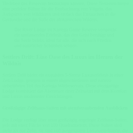
Tierleben des Reservats beobachten können. Diese Terrassen bieten
eine perfekte Bühne für die Beobachtung von Vögeln, das
Aufspüren von Wildtieren und einfach das Eintauchen in die
Geräusche und die Stille der afrikanischen Wildnis.
Die River Lodge im Kariega Game Reserve verspricht
ein umfassendes Erlebnis, das den Geist beruhigt und
die Seele belebt, ideal für alle, die sich nach Frieden
und natürlicher Schönheit sehnen.
Settlers Drift: Eine Oase des Luxus im Herzen der
Wildnis
Settlers Drift bietet ein exquisites 5-Sterne Luxuserlebnis in einer
Zelt-Lodge, gelegen in einem abgeschiedenen und nahezu
unberührten Teil des Kariega Wildreservats. Diese einzigartige
Lodge kombiniert das Abenteuer einer Zeltsafari mit dem Komfort
und Luxus modernster Einrichtungen.
Großzügige Zelthaus-Suiten mit atemberaubenden Ausblicken
Die Lodge verfügt über neun großzügig angelegte Zelthaus-Suiten,
jede mit einer Fläche von 110 Quadratmetern. Diese Suiten sind
mehr als nur Zelte; sie sind voll ausgestattete Luxusunterkünfte, die