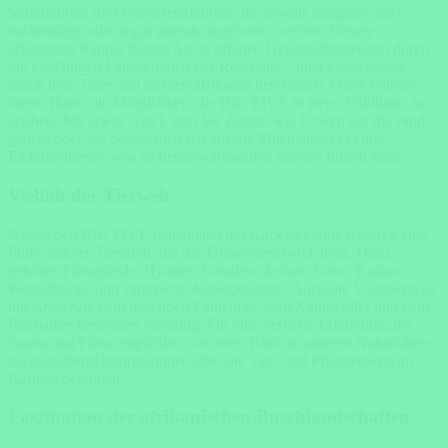
Safarifahrten und Flusskreuzfahrten, die jeweils morgens und
nachmittags oder sogar abends angeboten werden. Unsere
erfahrenen Ranger führen Sie in offenen Geländefahrzeugen durch
die vielfältigen Landschaften des Reservats – über Grasebenen,
durch tiefe Täler und dichten afrikanischen Busch. Diese Fahrten
bieten Ihnen die Möglichkeit, die BIG FIVE in freier Wildbahn zu
erleben. Mit etwas Glück sind Sie Zeuge, wie Löwen auf die Jagd
gehen, oder Sie beobachten das soziale Miteinander in einer
Elefantenherde, was zu herzerwärmenden Szenen führen kann.
Vielfalt der Tierwelt
Neben den BIG FIVE beheimatet das Kariega Game Reserve eine
Fülle anderer Tierarten, die das Ökosystem bereichern. Dazu
gehören Flusspferde, Hyänen, Giraffen, Zebras, Gnus, Kudus,
Wasserböcke und zahlreiche Antilopenarten. Auch die Vogelwelt ist
mit Arten wie dem nistenden Zaunadler, dem Kampfadler und dem
Fischadler besonders vielfältig. Für eine vertiefte Erkundung der
Fauna und Flora empfehlen wir einen Blick in unseren Naturführer,
der detaillierte Informationen über die Tier- und Pflanzenwelt im
Kariega bereithält.
Faszination der afrikanischen Buschlandschaften