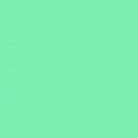
Insider Know-how
Persönliche Beratung
Bestpreis-Garantie
Versicherte Rundreisen
Wieviel Budget planen Sie ein?
Flug inklusive?
Ja
Nein
Abflughafen
Budget pro Person
3500 €
weiter
Insider Know-how
Persönliche Beratung
Bestpreis-Garantie