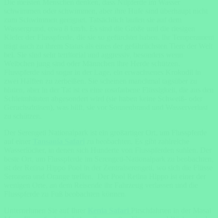
Die meisten Menschen denken, dass Nilpferde im Wasser
schwimmen oder schwimmen, aber ihre Hufe sind überhaupt nicht
zum Schwimmen geeignet. Tatsächlich laufen sie auf dem
Wassergrund, etwa 8 km/h. Es sind die Größe und die riesigen
Kiefer der Flusspferde, die sie so gefürchtet haben. Ihr Temperament
trägt auch zu ihrem Status als eines der gefährlichsten Tiere der Welt
bei. Sie sind sehr territorial und aggressiv, besonders wenn
Weibchen jung sind oder Männchen ihre Herde schützen.
Flusspferde sind sogar in der Lage, ein erwachsenes Krokodil in
zwei Hälften zu zerbeißen. Sie scheinen manchmal tagsüber zu
bluten, aber in der Tat ist es eine rosafarbene Flüssigkeit, die aus den
Schleimhäuten abgesondert wird (sie haben keine Schweiß- oder
Geruchsdrüsen), was hilft, sie vor Sonnenbrand und Wasserverlust
zu schützen.
Der Serengeti Nationalpark ist ein großartiger Ort, um Flusspferde
auf einer
Tansania Safari
zu beobachten. Es gibt zahlreiche
Wasserlöcher, in denen sich Hunderte von Flusspferden suhlen. Der
beste Ort, um Flusspferde im Serengeti-Nationalpark zu beobachten,
ist der Retina Hippo Pool in der Zentralserengeti, wo sich die Flüsse
Seronera und Orange treffen. Der Pool Retina Hippo ist einer der
wenigen Orte, an dem Reisende ihr Fahrzeug verlassen und die
Flusspferde zu Fuß beobachten können.
Unternehmen Sie auf Ihrer
Kenia Safari
Pirschfahrten in der Masai