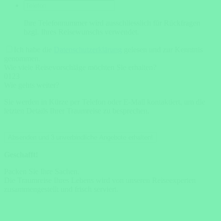
Ihre Telefonnummer wird ausschliesslich für Rückfragen
bzgl. Ihres Reisewunschs verwendet.
Ich habe die
Datenschutzerklärung
gelesen und zur Kenntnis
genommen.
Wie viele Reisevorschläge möchten Sie erhalten?
0
1
2
3
Wie gehts weiter?
Sie werden in Kürze per Telefon oder E-Mail kontaktiert, um die
letzten Details Ihrer Traumreise zu besprechen.
Absenden und 3 unverbindliche Angebote erhalten!
Geschafft!
Packen Sie Ihre Sachen.
Die Traumreise Ihres Lebens wird von unseren Reiseexperten
zusammengestellt und frisch serviert.