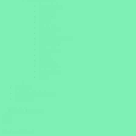
Lateinamerika
Argentinien
Brasilien
Bolivien
Chile
Costa Rica
Ecuador
Galapagos Inseln
Guatemala
Kolumbien
Kuba
Mexiko
Nicaragua
Patagonien
Peru
Magazin
Individuelle Anfrage
Über uns
Hilfe & Beratung
Jetzt erreichbar!