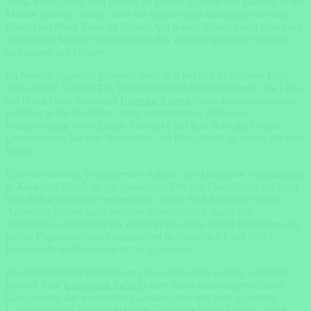
Mara. Flusspferde sind überall an großen Flüssen und Bächen in der
Maasai Mara zu finden, aber die größten und dauerhaftesten sind
überall am Mara River zu finden. Am frühen Morgen und später am
Nachmittag können sie außerhalb des Wassers gefunden werden
und grasen auf Gräsern.
Im Norden Ugandas gelegen, dreht sich bei den Murchison Falls
alles um das Wasser. Die Wasserfälle sind beeindruckend. Die Lage
am Hang bietet Ihnen auf
Uganda Reisen
einen atemberaubenden
Einblick in die Kraft der Natur, während eine Reihe von
Wanderwegen verlockende Ausblicke auf ihre Schönheit bieten.
Unternehmen Sie eine Bootsfahrt, um Flusspferde zu sehen, die hier
baden.
Einer der ältesten Wildreservate Afrikas, der Hluhluwe Nationalpark
in KwaZulu Natal, ist ein großartiger Ort, um Flusspferde auf einer
Südafrika Safari
zu beobachten. Dieser Park hat neben vielen
Aussichtspfannen auch mehrere Wasserlöcher. Auch der
iSimangaliso Wetland Park (auch in Kwazulu Natal) beherbergt die
größte Population von Flusspferden in Südafrika. Über 800
Flusspferde befinden sich im St. Lucia-See.
Die Flusspferdepopulation im Okavango-Delta wächst weiterhin
gesund, eine
Botswana Safari
bietet Ihnen eine ausgezeichnete
Gelegenheit, das viertgrößte Landsäugetier der Welt zu sehen.
Liwonde ist seit langem Malawis führendes Safari-Gebiet, und in