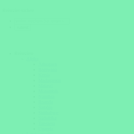
Reiseziel suchen
Reiseziele
Afrika
Äthiopien
Botswana
Kenia
Madagaskar
Malawi
Mosambik
Namibia
Ruanda
Sambia
Simbabwe
Südafrika
Tansania
Uganda