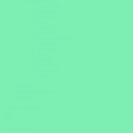
Lateinamerika
Argentinien
Brasilien
Bolivien
Chile
Costa Rica
Ecuador
Galapagos Inseln
Guatemala
Kolumbien
Kuba
Mexiko
Nicaragua
Patagonien
Peru
Magazin
Individuelle Anfrage
Über uns
Hilfe & Beratung
Jetzt erreichbar!