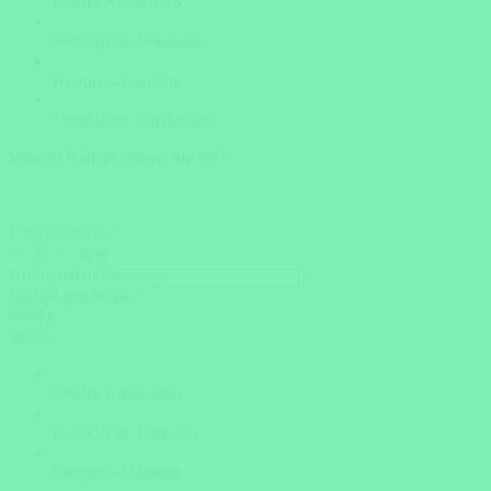
Insider Know-how
Persönliche Beratung
Bestpreis-Garantie
Versicherte Rundreisen
Wieviel Budget planen Sie ein?
Flug inklusive?
Ja
Nein
Abflughafen
Budget pro Person
4000 €
weiter
Insider Know-how
Persönliche Beratung
Bestpreis-Garantie