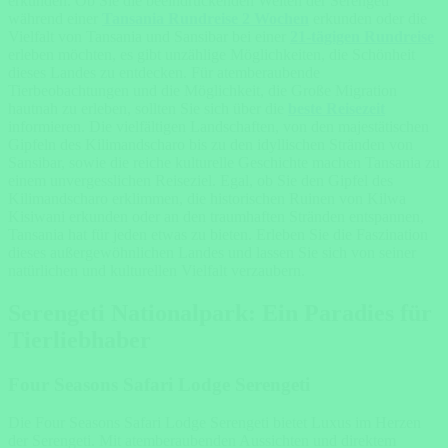
erkunden. Ob Sie die beeindruckenden Weiten der Serengeti
während einer
Tansania Rundreise 2 Wochen
erkunden oder die
Vielfalt von Tansania und Sansibar bei einer
21-tägigen Rundreise
erleben möchten, es gibt unzählige Möglichkeiten, die Schönheit
dieses Landes zu entdecken. Für atemberaubende
Tierbeobachtungen und die Möglichkeit, die Große Migration
hautnah zu erleben, sollten Sie sich über die
beste Reisezeit
informieren. Die vielfältigen Landschaften, von den majestätischen
Gipfeln des Kilimandscharo bis zu den idyllischen Stränden von
Sansibar, sowie die reiche kulturelle Geschichte machen Tansania zu
einem unvergesslichen Reiseziel. Egal, ob Sie den Gipfel des
Kilimandscharo erklimmen, die historischen Ruinen von Kilwa
Kisiwani erkunden oder an den traumhaften Stränden entspannen,
Tansania hat für jeden etwas zu bieten. Erleben Sie die Faszination
dieses außergewöhnlichen Landes und lassen Sie sich von seiner
natürlichen und kulturellen Vielfalt verzaubern.
Serengeti Nationalpark: Ein Paradies für
Tierliebhaber
Four Seasons Safari Lodge Serengeti
Die Four Seasons Safari Lodge Serengeti bietet Luxus im Herzen
der Serengeti. Mit atemberaubenden Aussichten und direktem