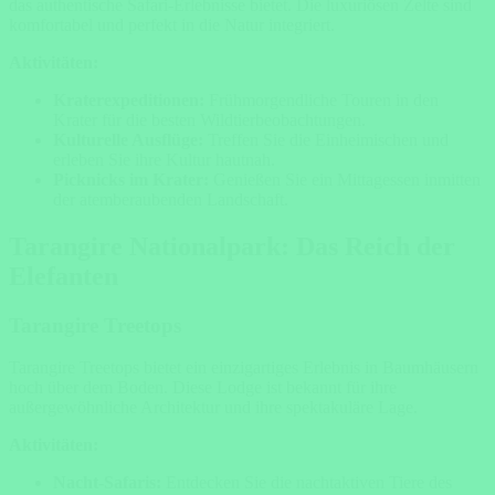
das authentische Safari-Erlebnisse bietet. Die luxuriösen Zelte sind
komfortabel und perfekt in die Natur integriert.
Aktivitäten:
Kraterexpeditionen:
Frühmorgendliche Touren in den
Krater für die besten Wildtierbeobachtungen.
Kulturelle Ausflüge:
Treffen Sie die Einheimischen und
erleben Sie ihre Kultur hautnah.
Picknicks im Krater:
Genießen Sie ein Mittagessen inmitten
der atemberaubenden Landschaft.
Tarangire Nationalpark: Das Reich der
Elefanten
Tarangire Treetops
Tarangire Treetops bietet ein einzigartiges Erlebnis in Baumhäusern
hoch über dem Boden. Diese Lodge ist bekannt für ihre
außergewöhnliche Architektur und ihre spektakuläre Lage.
Aktivitäten:
Nacht-Safaris:
Entdecken Sie die nachtaktiven Tiere des