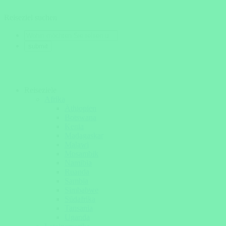
Reiseziel suchen
Reiseziele
Afrika
Äthiopien
Botswana
Kenia
Madagaskar
Malawi
Mosambik
Namibia
Ruanda
Sambia
Simbabwe
Südafrika
Tansania
Uganda