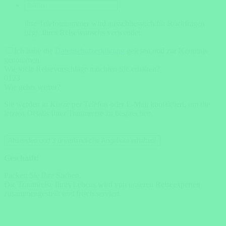
Ihre Telefonnummer wird ausschliesslich für Rückfragen
bzgl. Ihres Reisewunschs verwendet.
Ich habe die
Datenschutzerklärung
gelesen und zur Kenntnis
genommen.
Wie viele Reisevorschläge möchten Sie erhalten?
0
1
2
3
Wie gehts weiter?
Sie werden in Kürze per Telefon oder E-Mail kontaktiert, um die
letzten Details Ihrer Traumreise zu besprechen.
Absenden und 3 unverbindliche Angebote erhalten!
Geschafft!
Packen Sie Ihre Sachen.
Die Traumreise Ihres Lebens wird von unseren Reiseexperten
zusammengestellt und frisch serviert.