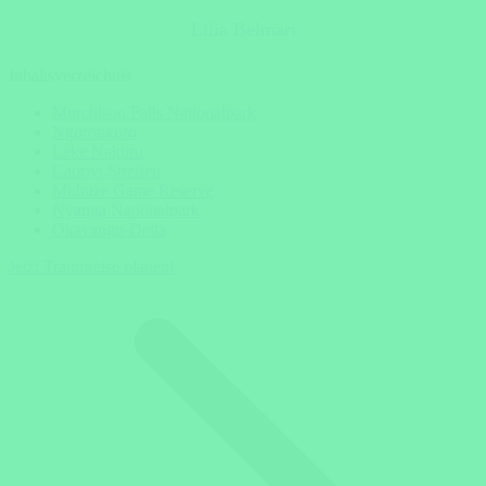
Lilia Belmari
Inhaltsverzeichnis
Murchison Falls Nationalpark
Ngorongoro
Lake Nakuru
Caprivi Streifen
Mkhuze Game Reserve
Nyanga Nationalpark
Okavango-Delta
Jetzt Traumreise planen!