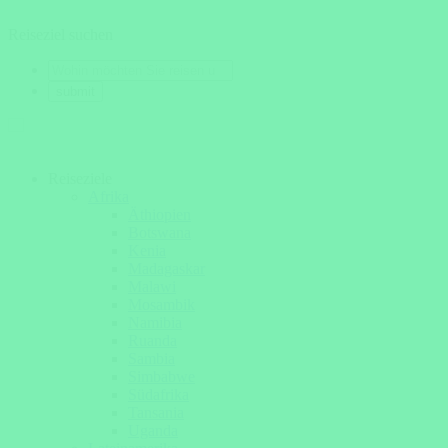
Reiseziel suchen
Reiseziele
Afrika
Äthiopien
Botswana
Kenia
Madagaskar
Malawi
Mosambik
Namibia
Ruanda
Sambia
Simbabwe
Südafrika
Tansania
Uganda