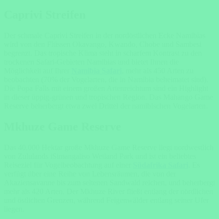
Caprivi Streifen
Der schmale
Caprivi Streifen
in der nordöstlichen Ecke Namibias
wird von den Flüssen Okavango, Kwando, Chobe und Sambesi
begrenzt. Das tropische Klima steht in scharfem Kontrast zu den
trockenen Safari-Gebieten Namibias und bietet Ihnen die
Möglichkeit auf Ihrer
Namibia Safari
, mehr als 450 Arten zu
beobachten (70% der Vogelarten, die in Namibia beheimatet sind).
Die Popa Falls mit einem großen Artenreichtum sind ein Highlight
in dieser üppig-grünen und tropischen Region. Das Mahango Game
Reserve beherbergt etwa zwei Drittel der namibischen Vogelarten.
Mkhuze Game Reserve
Das 40.000 Hektar große
Mkhuze Game Reserve
liegt nordwestlich
von Zululands iSimangaliso Wetland Park und ist ein beliebtes
Reiseziel für Vogelbeobachtung auf einer
Südafrika Safari
. Es
verfügt über eine Reihe von Lebensräumen, die von der
Akaziensavanne bis zum seltenen Sandwald reichen, und beherbergt
mehr als 420 Arten. Der Mkhuze River fließt entlang der nördlichen
und östlichen Grenzen, während Feigenwälder entlang seiner Ufer
liegen.