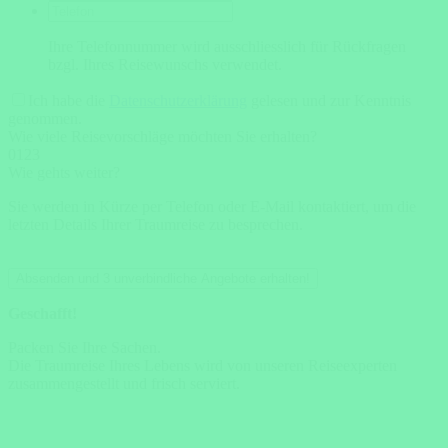
Ihre Telefonnummer wird ausschliesslich für Rückfragen
bzgl. Ihres Reisewunschs verwendet.
Ich habe die
Datenschutzerklärung
gelesen und zur Kenntnis
genommen.
Wie viele Reisevorschläge möchten Sie erhalten?
0
1
2
3
Wie gehts weiter?
Sie werden in Kürze per Telefon oder E-Mail kontaktiert, um die
letzten Details Ihrer Traumreise zu besprechen.
Absenden und 3 unverbindliche Angebote erhalten!
Geschafft!
Packen Sie Ihre Sachen.
Die Traumreise Ihres Lebens wird von unseren Reiseexperten
zusammengestellt und frisch serviert.