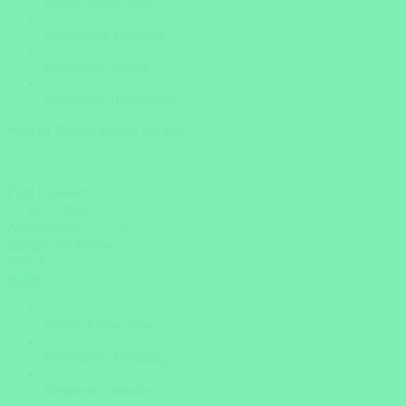
Insider Know-how
Persönliche Beratung
Bestpreis-Garantie
Versicherte Rundreisen
Wieviel Budget planen Sie ein?
Flug inklusive?
Ja
Nein
Abflughafen
Budget pro Person
3500 €
weiter
Insider Know-how
Persönliche Beratung
Bestpreis-Garantie