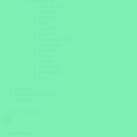
Lateinamerika
Argentinien
Brasilien
Bolivien
Chile
Costa Rica
Ecuador
Galapagos Inseln
Guatemala
Kolumbien
Kuba
Mexiko
Nicaragua
Patagonien
Peru
Magazin
Individuelle Anfrage
Über uns
Hilfe & Beratung
Jetzt erreichbar!