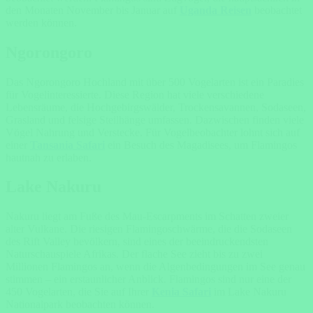
den Monaten November bis Januar auf
Uganda Reisen
beobachtet
werden können.
Ngorongoro
Das
Ngorongoro
Hochland mit über 500 Vogelarten ist ein Paradies
für Vogelinteressierte. Diese Region hat viele verschiedene
Lebensräume, die Hochgebirgswälder, Trockensavannen, Sodaseen,
Grasland und felsige Steilhänge umfassen. Dazwischen finden viele
Vögel Nahrung und Verstecke. Für Vogelbeobachter lohnt sich auf
einer
Tansania Safari
ein Besuch des Magadisees, um Flamingos
hautnah zu erlaben.
Lake Nakuru
Nakuru liegt am Fuße des Mau-Escarpments im Schatten zweier
alter Vulkane. Die riesigen Flamingoschwärme, die die Sodaseen
des Rift Valley bevölkern, sind eines der beeindruckendsten
Naturschauspiele Afrikas. Der flache See zieht bis zu zwei
Millionen Flamingos an, wenn die Algenbedingungen im See genau
stimmen – ein erstaunlicher Anblick. Flamingos sind nur eine der
450 Vogelarten, die Sie auf Ihrer
Kenia Safari
im
Lake Nakuru
Nationalpark beobachten können.