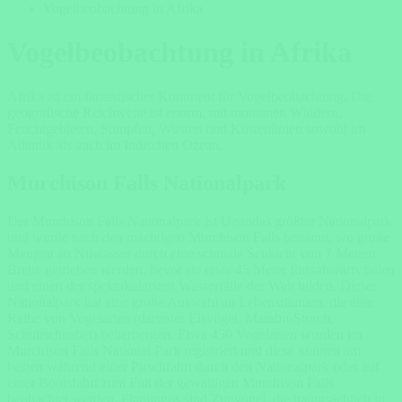
Vogelbeobachtung in Afrika
Vogelbeobachtung in Afrika
Afrika ist ein fantastischer Kontinent für Vogelbeobachtung. Die
geografische Reichweite ist enorm, mit montanen Wäldern,
Feuchtgebieten, Sümpfen, Wüsten und Küstenlinien sowohl im
Atlantik als auch im Indischen Ozean.
Murchison Falls Nationalpark
Der
Murchison Falls Nationalpark
ist Ugandas größter Nationalpark
und wurde nach den mächtigen Murchison Falls benannt, wo große
Mengen an Nilwasser durch eine schmale Schlucht von 7 Metern
Breite getrieben werden, bevor sie etwa 45 Meter flussabwärts fallen
und einen der spektakulärsten Wasserfälle der Welt bilden. Dieser
Nationalpark hat eine große Auswahl an Lebensräumen, die eine
Reihe von Vogelarten (darunter Eisvögel, Marabu-Storch,
Schuhschnabel) beherbergen. Etwa 450 Vogelarten wurden im
Murchison Falls National Park registriert und diese können am
besten während einer Pirschfahrt durch den Nationalpark oder auf
einer Bootsfahrt zum Fuß der gewaltigen Murchison Falls
beobachtet werden. Flamingos sind Zugvögel, die hauptsächlich in