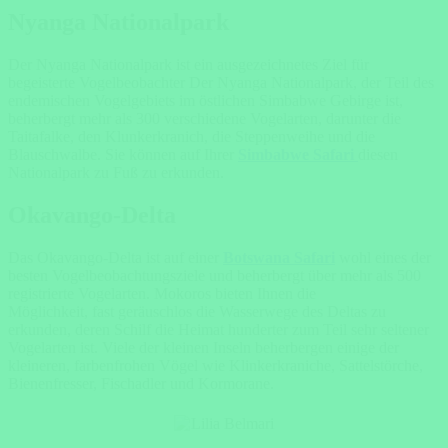
Nyanga Nationalpark
Der
Nyanga Nationalpark
ist ein ausgezeichnetes Ziel für
begeisterte Vogelbeobachter Der
Nyanga Nationalpark
, der Teil des
endemischen Vogelgebiets im östlichen Simbabwe Gebirge ist,
beherbergt mehr als 300 verschiedene Vogelarten, darunter die
Taitafalke, den Klunkerkranich, die Steppenweihe und die
Blauschwalbe. Sie können auf Ihrer
Simbabwe Safari
diesen
Nationalpark zu Fuß zu erkunden.
Okavango-Delta
Das
Okavango-Delta
ist auf einer
Botswana Safari
wohl eines der
besten Vogelbeobachtungsziele und beherbergt über mehr als 500
registrierte Vogelarten. Mokoros bieten Ihnen die
Möglichkeit, fast geräuschlos die Wasserwege des Deltas zu
erkunden, deren Schilf die Heimat hunderter zum Teil sehr seltener
Vogelarten ist. Viele der kleinen Inseln beherbergen einige der
kleineren, farbenfrohen Vögel wie Klinkerkraniche, Sattelstörche,
Bienenfresser, Fischadler und Kormorane.